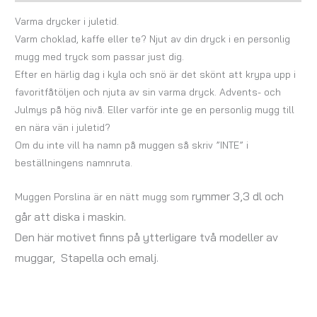
Varma drycker i juletid.
Varm choklad, kaffe eller te? Njut av din dryck i en personlig
mugg med tryck som passar just dig.
Efter en härlig dag i kyla och snö är det skönt att krypa upp i
favoritfåtöljen och njuta av sin varma dryck. Advents- och
Julmys på hög nivå. Eller varför inte ge en personlig mugg till
en nära vän i juletid?
Om du inte vill ha namn på muggen så skriv ”INTE” i
beställningens namnruta.
rymmer 3,3 dl och
Muggen Porslina är en nätt mugg som
går att diska i maskin.
Den här motivet finns på ytterligare två modeller av
muggar, Stapella och emalj.