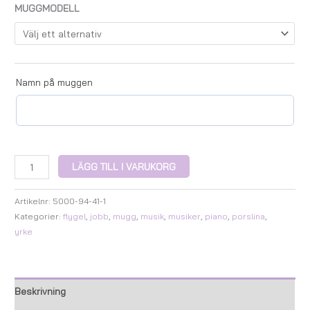
MUGGMODELL
Namn på muggen
LÄGG TILL I VARUKORG
Artikelnr:
5000-94-41-1
Kategorier:
flygel
,
jobb
,
mugg
,
musik
,
musiker
,
piano
,
porslina
,
yrke
Beskrivning