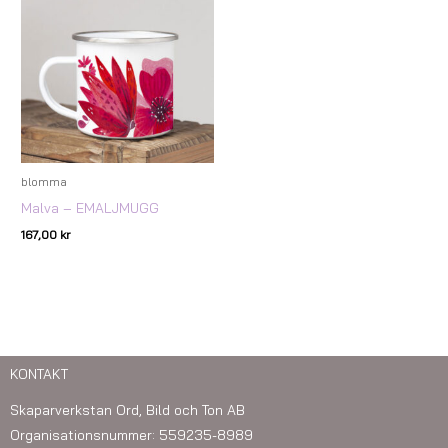
blomma
Malva – EMALJMUGG
167,00
kr
KONTAKT
Skaparverkstan Ord, Bild och Ton AB
Organisationsnummer: 559235-8989