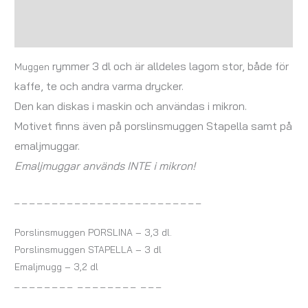
Ytterligare information
Recensioner (0)
rymmer 3 dl och
är alldeles lagom stor, både för
Muggen
kaffe, te och andra varma drycker.
Den kan diskas i maskin och användas i mikron.
Motivet finns även på porslins
muggen Stapella samt på
emaljmuggar.
Emaljmuggar används INTE i mikron!
_ _ _ _ _ _ _ _ _ _ _ _ _ _ _ _ _ _ _ _ _ _ _ _ _
Porslinsmuggen PORSLINA – 3,3 dl.
Porslinsmuggen STAPELLA – 3 dl
Emaljmugg – 3,2 dl
_ _ _ _ _ _ _ _ _ _ _ _ _ _ _ _ _ _ _