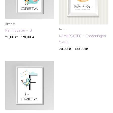
alfabet
barn
Namnposter – G
NAMNPOSTER – Enhörningen
119,00
kr
–
179,00
kr
Sally
79,00
kr
–
199,00
kr
Prisintervall:
119,00 kr
till
179,00 kr