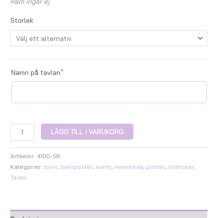
Ram ingår ej
Storlek
Namn på tavlan
*
LÄGG TILL I VARUKORG
Artikelnr:
4100-58
Kategorier:
barn
,
barnposter
,
namn
,
namntavla
,
poster
,
sötnosar
,
Tavlor