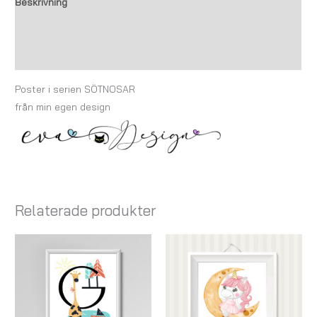
Beskrivning
Ytterligare information
Recensioner (0)
Poster i serien SÖTNOSAR
från min egen design
Relaterade produkter
Prisintervall:
Prisintervall:
119,00 kr
79,00 kr
till
till
179,00 kr
199,00 kr