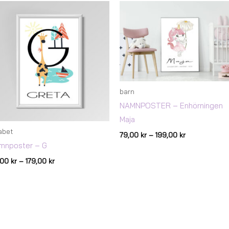
Prisintervall:
Prisintervall:
119,00 kr
79,00 kr
till
till
179,00 kr
199,00 kr
barn
NAMNPOSTER – Enhörningen
Maja
abet
79,00
kr
–
199,00
kr
mnposter – G
9,00
kr
–
179,00
kr