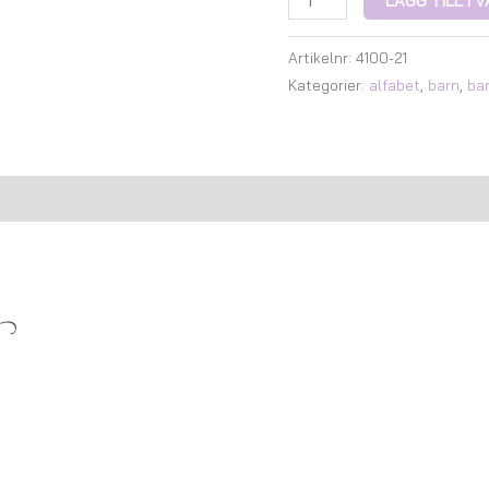
LÄGG TILL I
Artikelnr:
4100-21
Kategorier:
alfabet
,
barn
,
ba
Recensioner (0)
n