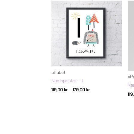
Prisintervall:
119,00 kr
till
179,00 kr
alfabet
alf
Namnposter – I
Na
119,00
kr
–
179,00
kr
11