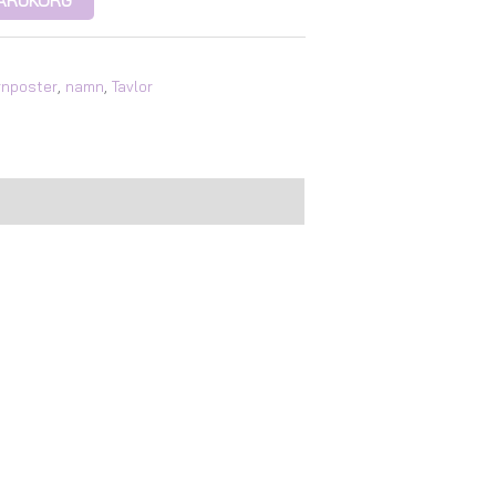
 VARUKORG
rnposter
,
namn
,
Tavlor