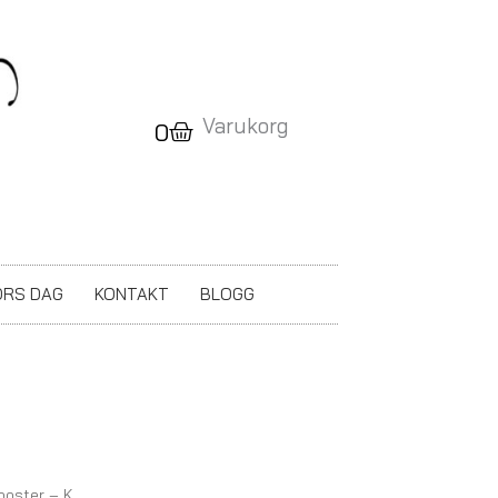
Varukorg
Varukorg
0
RS DAG
KONTAKT
BLOGG
oster – K