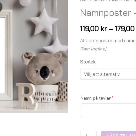
-
Namnposter 
K
mängd
119,00
kr
–
179,0
Alfabetsposter med namn
Ram ingår ej
Storlek
Namn på tavlan
*