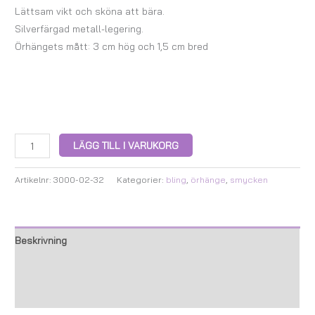
Lättsam vikt och sköna att bära.
Silverfärgad metall-legering.
Örhängets mått: 3 cm hög och 1,5 cm bred
LÄGG TILL I VARUKORG
Artikelnr:
3000-02-32
Kategorier:
bling
,
örhänge
,
smycken
Beskrivning
Ytterligare information
Recensioner (0)