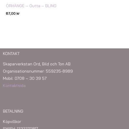
ÖRHÄNGE – Gutta – BLING
87,00
kr
KONTAKT
Skaparverkstan Ord, Bild och Ton AB
Organisationsnummer: 559235-8989
Mobil: 0708 – 30 39 57
Kontaktsida
BETALNING
Köpvillkor
SWISH: 1232270817