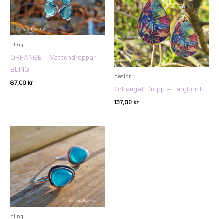
bling
ÖRHÄNGE – Vattendroppar –
BLING
design
87,00
kr
Örhänget Dropp – Färgbomb
137,00
kr
bling