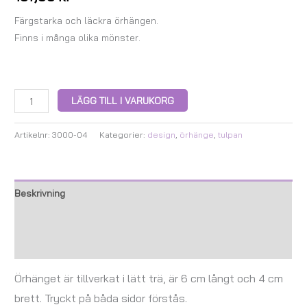
Färgstarka och läckra örhängen.
Finns i många olika mönster.
LÄGG TILL I VARUKORG
Artikelnr:
3000-04
Kategorier:
design
,
örhänge
,
tulpan
Beskrivning
Ytterligare information
Recensioner (0)
Örhänget är tillverkat i lätt trä, är 6 cm långt och 4 cm
brett. Tryckt på båda sidor förstås.