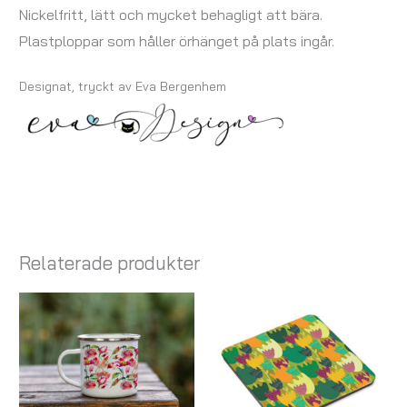
Nickelfritt, lätt och mycket behagligt att bära.
Plastploppar som håller örhänget på plats ingår.
Designat, tryckt av Eva Bergenhem
Relaterade produkter
Prisintervall:
137,00 kr
till
247,00 kr