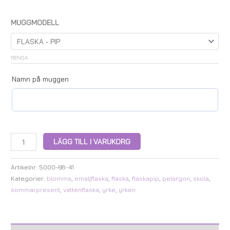
MUGGMODELL
RENSA
Namn på muggen
LÄGG TILL I VARUKORG
Artikelnr:
5000-68-41
Kategorier:
blomma
,
emaljflaska
,
flaska
,
flaskapip
,
pelargon
,
skola
,
sommarpresent
,
vattenflaska
,
yrke
,
yrken