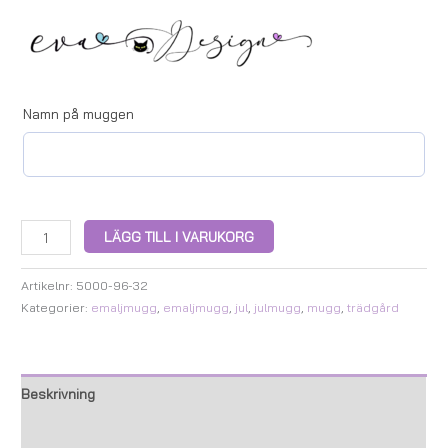
Namn på muggen
LÄGG TILL I VARUKORG
Artikelnr:
5000-96-32
Kategorier:
emaljmugg
,
emaljmugg
,
jul
,
julmugg
,
mugg
,
trädgård
Beskrivning
Ytterligare information