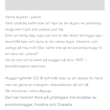
Recensioner (0)
Varma drycker i juletid.
Varm choklad, kaffe eller te? Njut av din dryck i en personlig
mugg med tryck som passar just dig.
Efter en härlig dag i kyla och snö är det skönt att krypa upp i
favoritfåtöljen och njuta av sin varma dryck. Advents- och
Julmys på hög nivå. Eller varför inte ge en personlig mugg till
en nära vän i juletid?
Om du inte vill ha namn på muggen så skriv ”INTE” i
beställningens namnruta.
rymmer 3,5 dl och m
Muggen
år bäst av att diskas för hand
men tar gärna en svängom i diskmaskinen då och då.
Får inte köras i mikrovågsugn.
Den här motivet finns på ytterligare två modeller av
porslinsmuggar, Porslina och Stapella