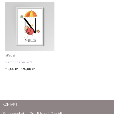
Prisintervall:
119,00 kr
till
179,00 kr
alfabet
Namnposter – N
119,00
kr
–
179,00
kr
KONTAKT
Skaparverkstan Ord, Bild och Ton AB