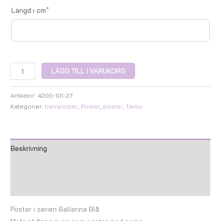
Längd i cm
*
LÄGG TILL I VARUKORG
Artikelnr:
4200-101-27
Kategorier:
barnposter
,
Poster
,
poster
,
Tavlor
Beskrivning
Ytterligare information
Recensioner (0)
Poster i serien Ballerina Blå