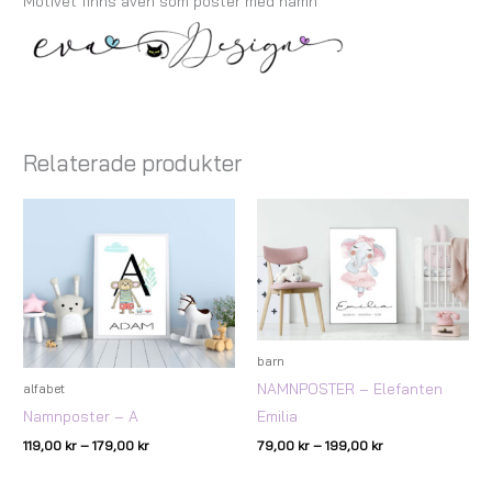
Motivet finns även som poster med namn
Relaterade produkter
Prisintervall:
Prisintervall:
119,00 kr
79,00 kr
till
till
179,00 kr
199,00 kr
barn
NAMNPOSTER – Elefanten
alfabet
Emilia
Namnposter – A
79,00
kr
–
199,00
kr
119,00
kr
–
179,00
kr