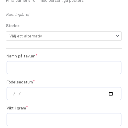
Piffa barnens rum med personliga posters
Ram ingår ej
Storlek
Namn på tavlan
*
Födelsedatum
*
Vikt i gram
*