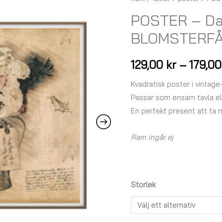
-
POSTER – Da 
Da
BLOMSTERF
Vinci
-
129,00
kr
–
179,0
BLOMSTERFÅNG
mängd
Kvadratisk poster i vintage
Passar som ensam tavla elle
En perfekt present att ta 
Ram ingår ej
Storlek