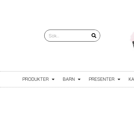
Hoppa
till
innehåll
Sök
PRODUKTER
BARN
PRESENTER
K