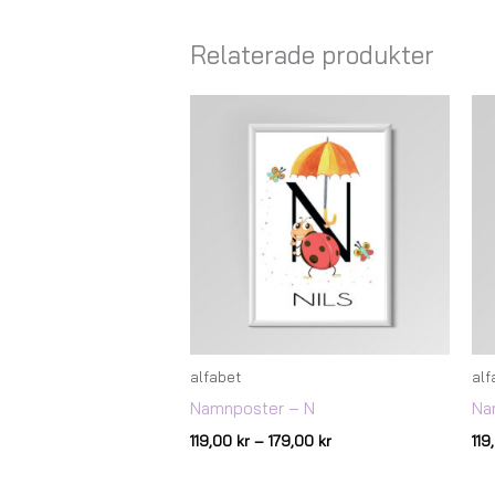
Relaterade produkter
Prisintervall:
119,00 kr
till
179,00 kr
alfabet
alf
Namnposter – N
Na
119,00
kr
–
179,00
kr
11