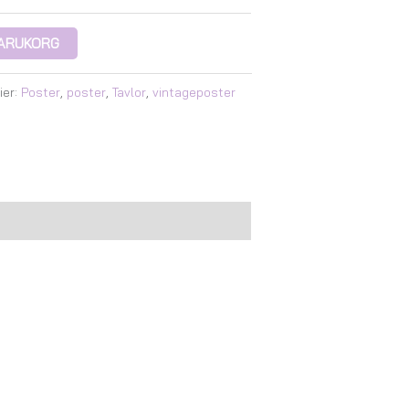
 VARUKORG
ier:
Poster
,
poster
,
Tavlor
,
vintageposter