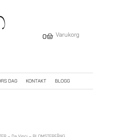
Varukorg
Varukorg
0
RS DAG
KONTAKT
BLOGG
ER – Da Vinci – BLOMSTERFÅNG