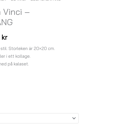
Prisintervall:
Vinci –
129,00 kr
ÅNG
till
179,00 kr
0
kr
-stil. Storleken är 20×20 cm.
r i ett kollage.
med på kalaset.