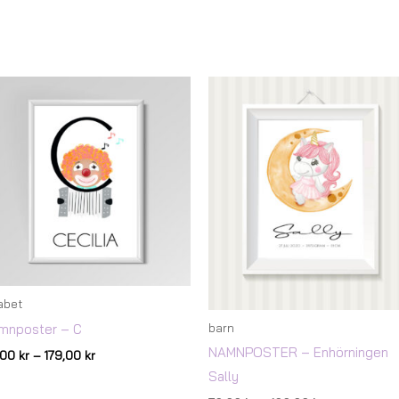
Prisintervall:
Prisintervall:
119,00 kr
79,00 kr
till
till
179,00 kr
199,00 kr
abet
mnposter – C
barn
NAMNPOSTER – Enhörningen
9,00
kr
–
179,00
kr
Sally