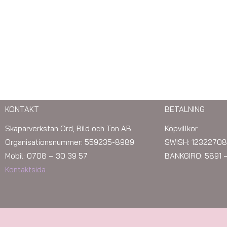
KONTAKT
BETALNING
Skaparverkstan Ord, Bild och Ton AB
Köpvillkor
Organisationsnummer: 559235-8989
SWISH: 12322708
Mobil: 0708 – 30 39 57
BANKGIRO: 5891 
Kontaktsida