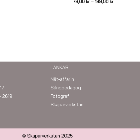
79,00
kr
–
199,00
kr
LÄNKAR
Nät-affär´n
17
Sångpedagog
– 2619
Fotograf
Skaparverkstan
© Skaparverkstan 2025