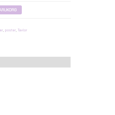
 VARUKORG
er
,
poster
,
Tavlor