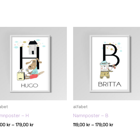
Prisintervall:
Prisintervall:
119,00 kr
119,00 kr
till
till
179,00 kr
179,00 kr
abet
alfabet
mnposter – H
Namnposter – B
9,00
kr
–
179,00
kr
119,00
kr
–
179,00
kr