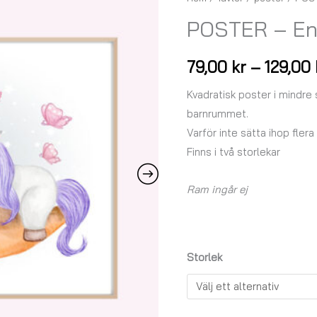
-
POSTER – En
Enhörningen
Inge
79,00
kr
–
129,00
mängd
Kvadratisk poster i mindre
barnrummet.
Varför inte sätta ihop flera
Finns i två storlekar
Ram ingår ej
Storlek