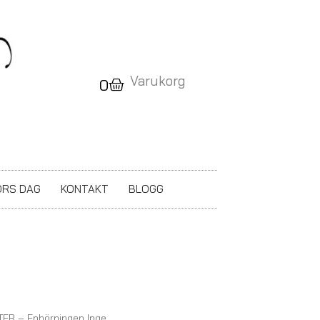
Varukorg
Varukorg
0
RS DAG
KONTAKT
BLOGG
ER – Enhörningen Inge