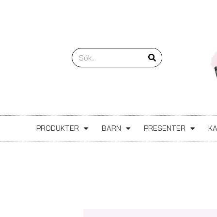
Hoppa
till
innehåll
Sök
PRODUKTER
BARN
PRESENTER
K