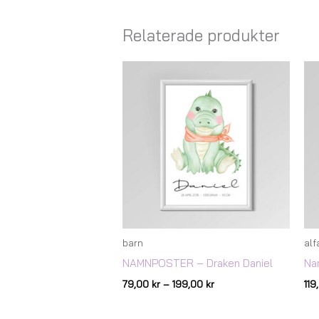
Relaterade produkter
Prisintervall:
79,00 kr
till
199,00 kr
barn
alf
NAMNPOSTER – Draken Daniel
Na
79,00
kr
–
199,00
kr
11