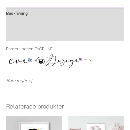
Beskrivning
Ytterligare information
Recensioner (0)
Poster i serien FACELINE
Ram ingår ej
Relaterade produkter
Prisintervall:
Prisintervall:
119,00 kr
79,00 kr
till
till