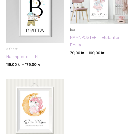
179,00 kr
199,00 kr
barn
NAMNPOSTER – Elefanten
Emilia
alfabet
79,00
kr
–
199,00
kr
Namnposter – B
119,00
kr
–
179,00
kr
Prisintervall:
79,00 kr
till
199,00 kr