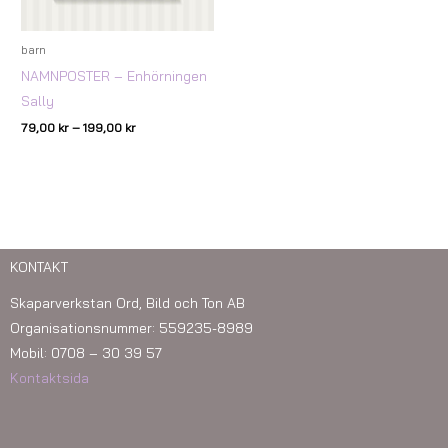
barn
NAMNPOSTER – Enhörningen
Sally
79,00
kr
–
199,00
kr
KONTAKT
Skaparverkstan Ord, Bild och Ton AB
Organisationsnummer: 559235-8989
Mobil: 0708 – 30 39 57
Kontaktsida