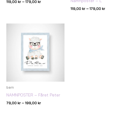
Namnposter – L
119,00
kr
–
179,00
kr
119,00
kr
–
179,00
kr
Prisintervall:
79,00 kr
till
199,00 kr
barn
NAMNPOSTER – Fåret Peter
79,00
kr
–
199,00
kr