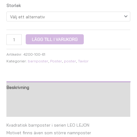
Storlek
LÄGG TILL I VARUKORG
Artikelnr:
4200-100-61
Kategorier:
barnposter
,
Poster
,
poster
,
Tavlor
Beskrivning
Ytterligare information
Recensioner (0)
Kvadratisk barnposter i serien LEO LEJON
Motivet finns även som större namnposter