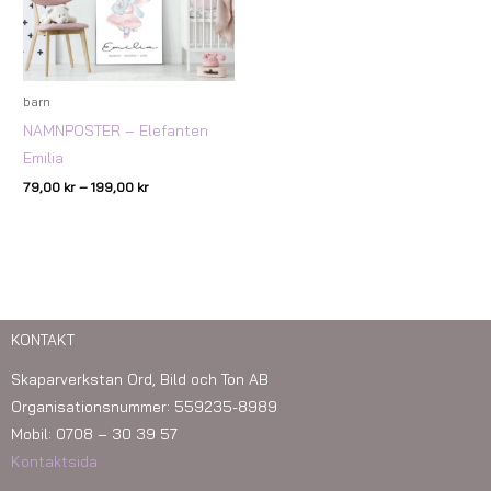
199,00 kr
barn
NAMNPOSTER – Elefanten
Emilia
79,00
kr
–
199,00
kr
KONTAKT
Skaparverkstan Ord, Bild och Ton AB
Organisationsnummer: 559235-8989
Mobil: 0708 – 30 39 57
Kontaktsida