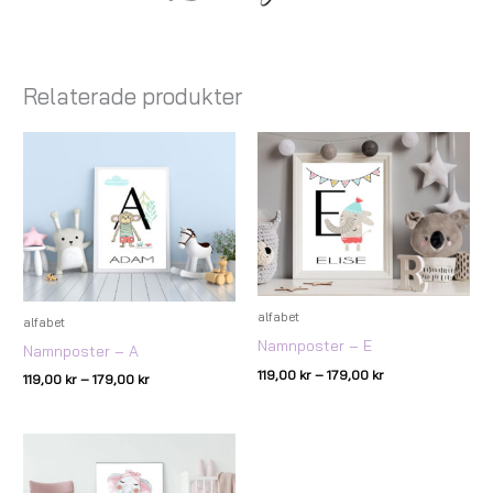
Relaterade produkter
Prisintervall:
Prisintervall:
119,00 kr
119,00 kr
till
till
179,00 kr
179,00 kr
alfabet
alfabet
Namnposter – E
Namnposter – A
119,00
kr
–
179,00
kr
119,00
kr
–
179,00
kr
Prisintervall:
79,00 kr
till