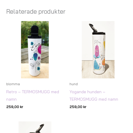
Relaterade produkter
blomma
hund
Retro – TERMOSMUGG med
Yogande hunden –
namn
TERMOSMUGG med namn
259,00
kr
259,00
kr