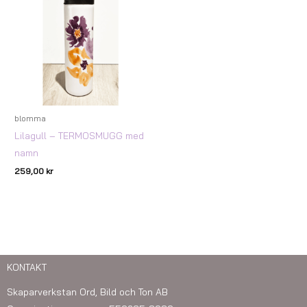
blomma
Lilagull – TERMOSMUGG med
namn
259,00
kr
KONTAKT
Skaparverkstan Ord, Bild och Ton AB