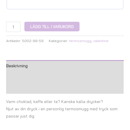
LÄGG TILL I VARUKORG
Artikelnr:
5002-99-59
Kategorier:
termosmugg
,
valentine
Beskrivning
Ytterligare information
Recensioner (0)
Varm choklad, kaffe eller te? Kanske kalla drycker?
Njut av din dryck i en personlig termosmugg med tryck som
passar just dig.