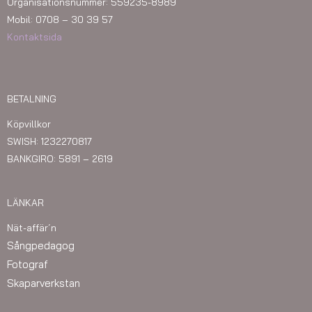
Organisationsnummer: 559235-8989
Mobil: 0708 – 30 39 57
Kontaktsida
BETALNING
Köpvillkor
SWISH: 1232270817
BANKGIRO: 5891 – 2619
LÄNKAR
Nät-affär´n
Sångpedagog
Fotograf
Skaparverkstan