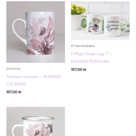
ff-handarbetar
Fiffiga FlisaLi syr 7 –
MUGGEN PORSLINA
blomma
157,00
kr
Anemon laxrosa – MUGGEN
CYLINDER
137,00
kr