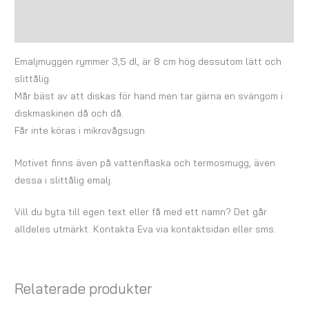
Ytterligare information
Recensioner (0)
Emaljmuggen rymmer 3,5 dl, är 8 cm hög dessutom lätt och
slittålig.
Mår bäst av att diskas för hand men tar gärna en svängom i
diskmaskinen då och då.
Får inte köras i mikrovågsugn.
Motivet finns även på vattenflaska och termosmugg, även
dessa i slittålig emalj.
Vill du byta till egen text eller få med ett namn? Det går
alldeles utmärkt. Kontakta Eva via kontaktsidan eller sms.
Relaterade produkter