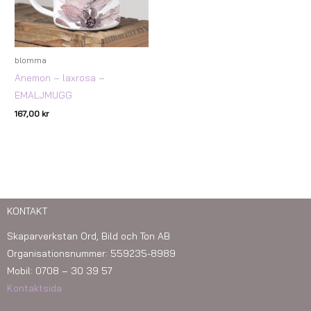
blomma
Anemon – laxrosa –
EMALJMUGG
167,00
kr
KONTAKT
Skaparverkstan Ord, Bild och Ton AB
Organisationsnummer: 559235-8989
Mobil: 0708 – 30 39 57
Kontaktsida