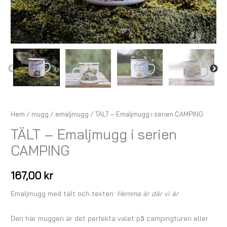
Hem
/
mugg
/
emaljmugg
/ TÄLT – Emaljmugg i serien CAMPING
TÄLT – Emaljmugg i serien
CAMPING
167,00
kr
Emaljmugg med tält och texten:
Hemma är där vi är
Den här muggen är det perfekta valet på campingturen eller