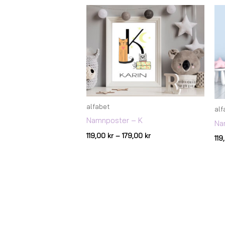
Prisintervall:
119,00 kr
till
179,00 kr
alfabet
alf
Namnposter – K
Na
119,00
kr
–
179,00
kr
11