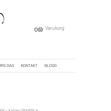
Varukorg
Varukorg
0
RS DAG
KONTAKT
BLOGG
ER – Katten GRAMSE 4