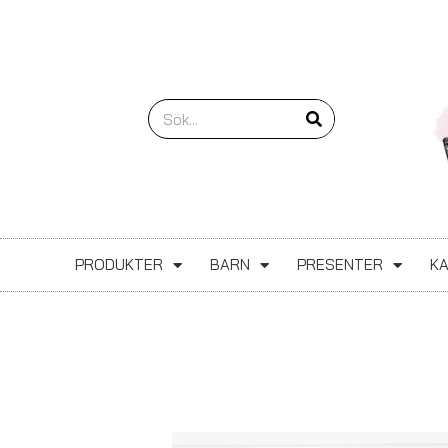
Hoppa
till
innehåll
Sök
PRODUKTER
BARN
PRESENTER
K