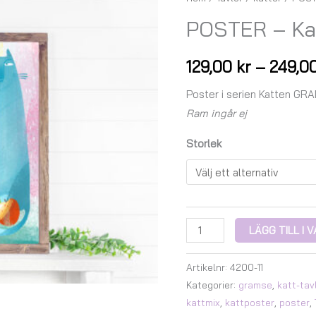
-
POSTER – Ka
Katten
GRAMSE
129,00
kr
–
249,0
4
mängd
Poster i serien Katten GR
Ram ingår ej
Storlek
LÄGG TILL I
Artikelnr:
4200-11
Kategorier:
gramse
,
katt-tav
kattmix
,
kattposter
,
poster
,