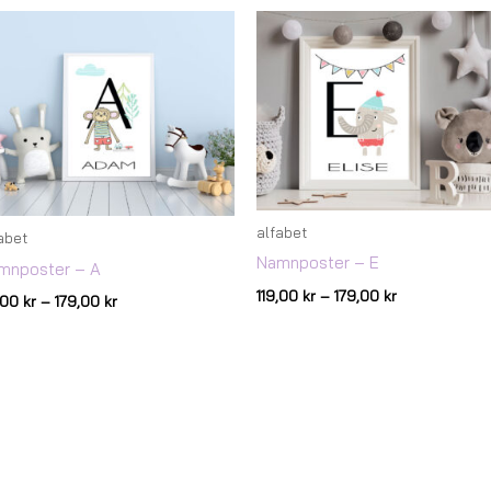
Prisintervall:
Prisintervall:
119,00 kr
119,00 kr
till
till
179,00 kr
179,00 kr
alfabet
abet
Namnposter – E
mnposter – A
119,00
kr
–
179,00
kr
9,00
kr
–
179,00
kr