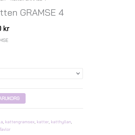
Prisintervall:
tten GRAMSE 4
129,00 kr
till
0
kr
249,00 kr
AMSE
 VARUKORG
la
,
kattengramsex
,
katter
,
katthyllan
,
Tavlor