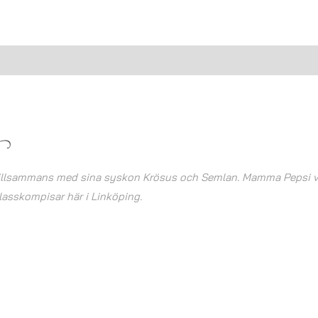
Recensioner (0)
tillsammans med sina syskon Krösus och Semlan. Mamma Pepsi var
lasskompisar här i Linköping.