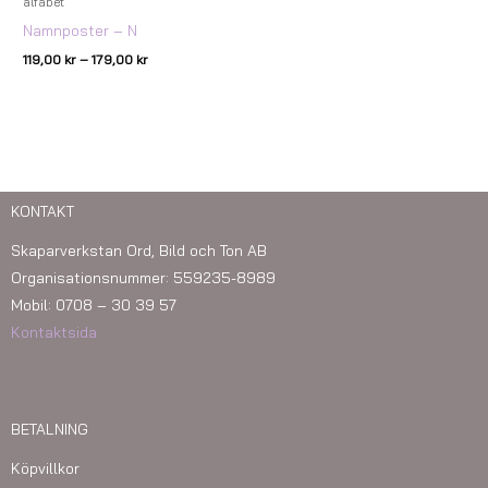
alfabet
Namnposter – N
119,00
kr
–
179,00
kr
KONTAKT
Skaparverkstan Ord, Bild och Ton AB
Organisationsnummer: 559235-8989
Mobil: 0708 – 30 39 57
Kontaktsida
BETALNING
Köpvillkor