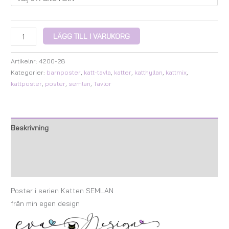
LÄGG TILL I VARUKORG
Artikelnr:
4200-28
Kategorier:
barnposter
,
katt-tavla
,
katter
,
katthyllan
,
kattmix
,
kattposter
,
poster
,
semlan
,
Tavlor
Beskrivning
Ytterligare information
Recensioner (0)
Poster i serien Katten SEMLAN
från min egen design