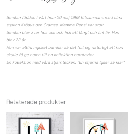
Semlan föddes i vårt hem 26 maj 1998 tillsammans med sina
syskon Krösus och Gramse. Mamma Pepsi var stolt.
Semlan blev kvar hos oss och fick ett långt och fint liv. Hon
blev 22 år.
Hon var alltid mycket barnkär så det föll sig naturligt att hon
skulle få ge namn till en kollektion barntavlor.
En kollektion med våra stjärntecken. ”En stjärna lyser så klar”
Relaterade produkter
Prisintervall:
Prisintervall:
119,00 kr
119,00 kr
till
till
179,00 kr
179,00 kr