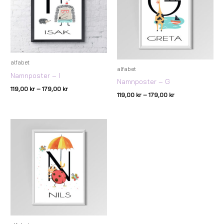
alfabet
alfabet
Namnposter – I
Namnposter – G
119,00
kr
–
179,00
kr
119,00
kr
–
179,00
kr
Prisintervall:
119,00 kr
till
179,00 kr