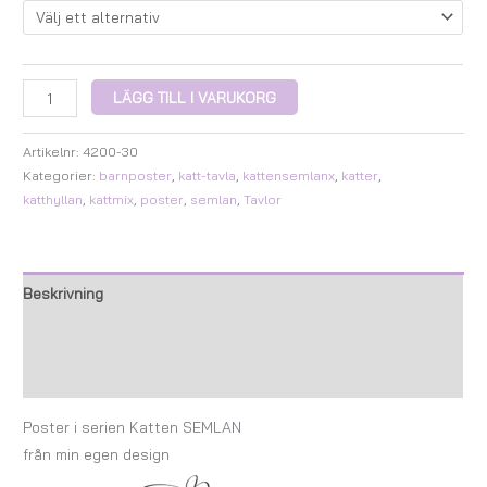
LÄGG TILL I VARUKORG
Artikelnr:
4200-30
Kategorier:
barnposter
,
katt-tavla
,
kattensemlanx
,
katter
,
katthyllan
,
kattmix
,
poster
,
semlan
,
Tavlor
Beskrivning
Ytterligare information
Recensioner (0)
Poster i serien Katten SEMLAN
från min egen design