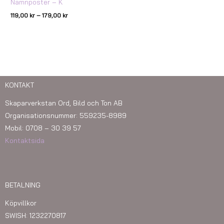
Namnposter – K
119,00
kr
–
179,00
kr
KONTAKT
Skaparverkstan Ord, Bild och Ton AB
Organisationsnummer: 559235-8989
Mobil: 0708 – 30 39 57
Kontaktsida
BETALNING
Köpvillkor
SWISH: 1232270817