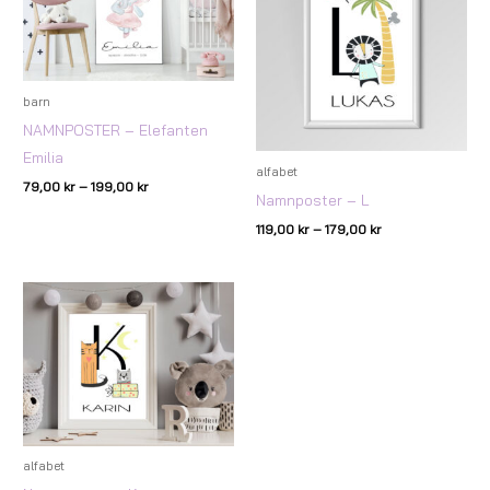
barn
NAMNPOSTER – Elefanten
Emilia
alfabet
79,00
kr
–
199,00
kr
Namnposter – L
119,00
kr
–
179,00
kr
Prisintervall:
119,00 kr
till
179,00 kr
alfabet