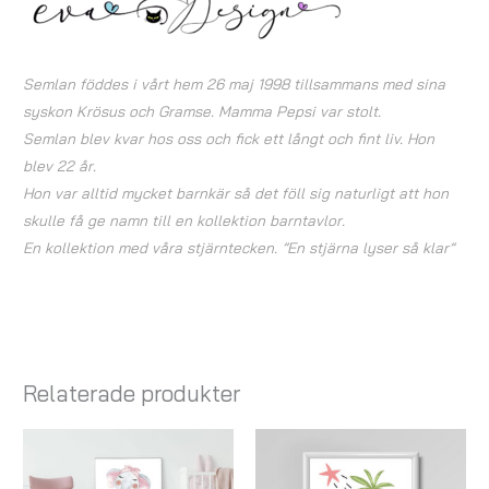
Semlan föddes i vårt hem 26 maj 1998 tillsammans med sina
syskon Krösus och Gramse. Mamma Pepsi var stolt.
Semlan blev kvar hos oss och fick ett långt och fint liv. Hon
blev 22 år.
Hon var alltid mycket barnkär så det föll sig naturligt att hon
skulle få ge namn till en kollektion barntavlor.
En kollektion med våra stjärntecken. ”En stjärna lyser så klar”
Relaterade produkter
Prisintervall:
Prisintervall:
79,00 kr
119,00 kr
till
till
199,00 kr
179,00 kr