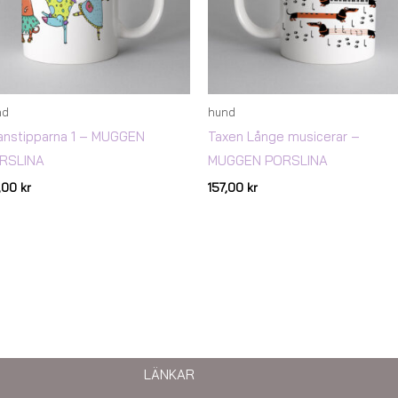
nd
hund
anstipparna 1 – MUGGEN
Taxen Långe musicerar –
RSLINA
MUGGEN PORSLINA
7,00
kr
157,00
kr
LÄNKAR