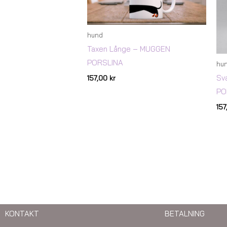
hund
Taxen Långe – MUGGEN
PORSLINA
hu
Sv
157,00
kr
PO
15
KONTAKT
BETALNING