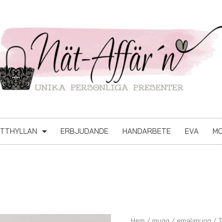
ATTHYLLAN
ERBJUDANDE
HANDARBETE
EVA
MO
Tax
Hem
/
mugg
/
emaljmugg
/ T