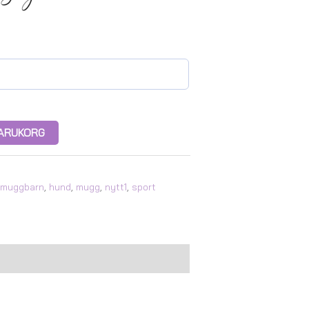
 VARUKORG
jmuggbarn
,
hund
,
mugg
,
nytt1
,
sport
.