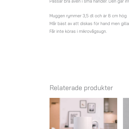
Passar bra även i små händer. Den går int
Muggen rymmer 3,5 dl och är 8 cm hög
Mår bäst av att diskas för hand men gil
Får inte köras i mikrovågsugn.
Relaterade produkter