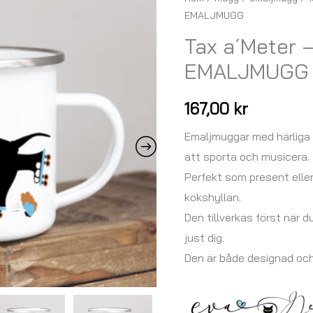
EMALJMUGG
a
´Meter
Tax a´Meter –
-
EMALJMUGG
åker
skridskor
167,00
kr
-
EMALJMUGG
Emaljmuggar med härliga
mängd
att sporta och musicera.
Perfekt som present elle
kökshyllan.
Den tillverkas först när d
just dig.
Den är både designad oc