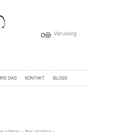
Varukorg
Varukorg
0
RS DAG
KONTAKT
BLOGG
ax a´Meter – åker skridskor –