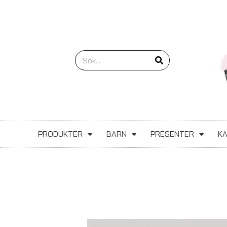
Hoppa
till
innehåll
Sök
PRODUKTER
BARN
PRESENTER
K