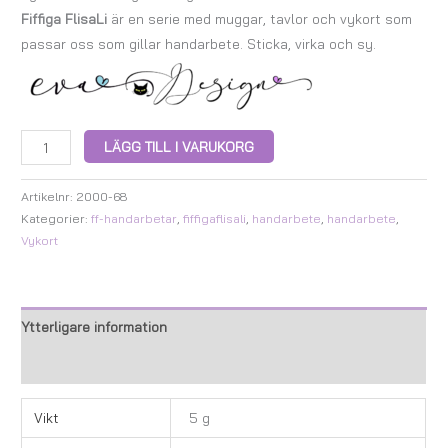
Fiffiga FlisaLi
är en serie med muggar, tavlor och vykort som
passar oss som gillar handarbete. Sticka, virka och sy.
LÄGG TILL I VARUKORG
Artikelnr:
2000-68
Kategorier:
ff-handarbetar
,
fiffigaflisali
,
handarbete
,
handarbete
,
Vykort
Ytterligare information
Recensioner (0)
Vikt
5 g