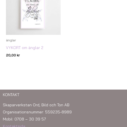
änglar
VYKORT om änglar 2
20,00
kr
KONTAKT
Skaparverkstan Ord, Bild och Ton AB
Organisationsnummer: 559235-8989
Mobil: 0708 – 30 39 57
Kontaktsida