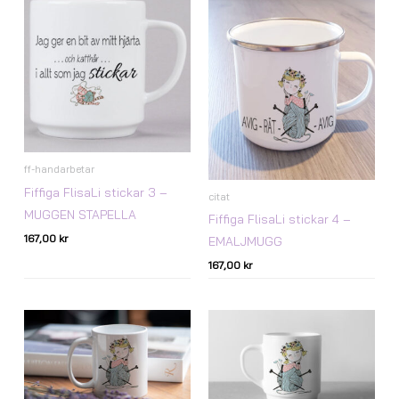
ff-handarbetar
Fiffiga FlisaLi stickar 3 –
citat
MUGGEN STAPELLA
Fiffiga FlisaLi stickar 4 –
167,00
kr
EMALJMUGG
167,00
kr