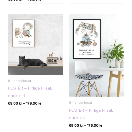
Prisintervall:
Prisintervall:
69,00 kr
69,00 kr
till
till
179,00 kr
179,00 kr
ff-handarbetar
POSTER – Fiffiga FlisaLi
stickar 3
ff-handarbetar
69,00
kr
–
179,00
kr
POSTER – Fiffiga FlisaLi
stickar 4
69,00
kr
–
179,00
kr