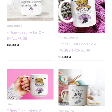
emaljmugg
Fiffiga FlisaLi virkar 2 –
ff-handarbetar
EMALJMUGG
Fiffiga FlisaLi virkar 2 –
167,00
kr
MUGGEN PORSLINA
157,00
kr
Prisintervall:
147,00 kr
till
167,00 kr
citat
Fiffiga FlisaLi virkar 2 –
emaljmugg