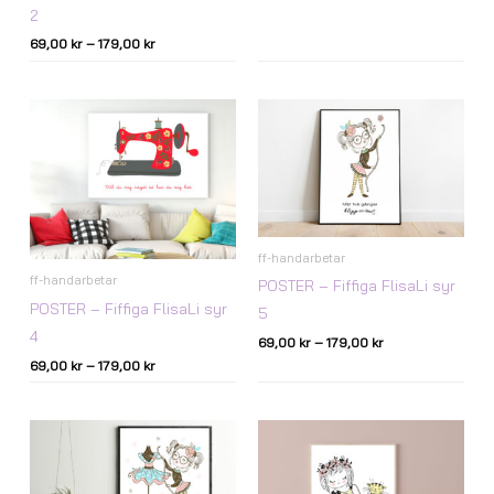
2
69,00
kr
–
179,00
kr
Prisintervall:
Prisintervall:
69,00 kr
69,00 kr
till
till
179,00 kr
179,00 kr
ff-handarbetar
ff-handarbetar
POSTER – Fiffiga FlisaLi syr
POSTER – Fiffiga FlisaLi syr
5
4
69,00
kr
–
179,00
kr
69,00
kr
–
179,00
kr
Prisintervall:
Prisintervall:
69,00 kr
69,00 kr
till
till
179,00 kr
179,00 kr