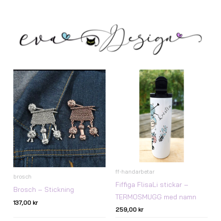
ff-handarbetar
brosch
Fiffiga FlisaLi stickar –
Brosch – Stickning
TERMOSMUGG med namn
137,00
kr
259,00
kr