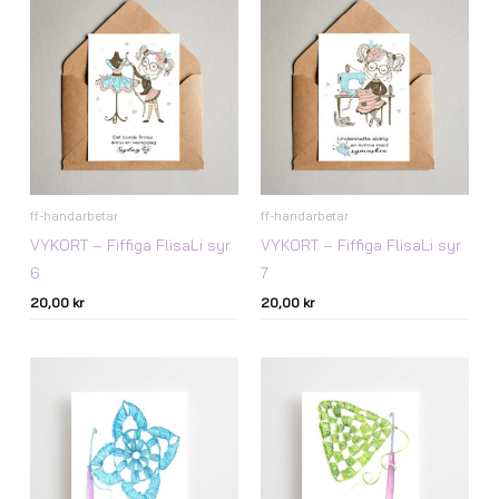
ff-handarbetar
ff-handarbetar
VYKORT – Fiffiga FlisaLi syr
VYKORT – Fiffiga FlisaLi syr
6
7
20,00
kr
20,00
kr