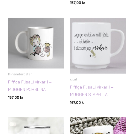
157,00
kr
ff-handarbetar
citat
Fiffiga FlisaLi virkar 1 –
Fiffiga FlisaLi virkar 1 –
MUGGEN PORSLINA
MUGGEN STAPELLA
157,00
kr
167,00
kr