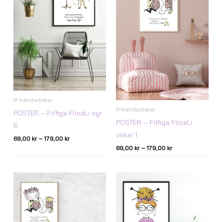
ff-handarbetar
ff-handarbetar
POSTER – Fiffiga FlisaLi syr
POSTER – Fiffiga FlisaLi
6
virkar 1
69,00
kr
–
179,00
kr
69,00
kr
–
179,00
kr
Prisintervall:
Prisintervall:
69,00 kr
69,00 kr
till
till
179,00 kr
179,00 kr