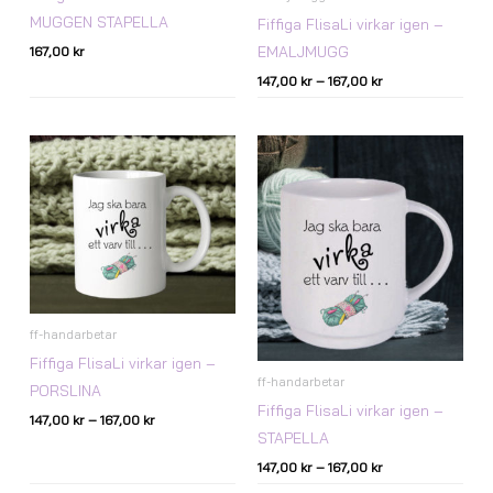
MUGGEN STAPELLA
Fiffiga FlisaLi virkar igen –
EMALJMUGG
167,00
kr
147,00
kr
–
167,00
kr
Prisintervall:
Prisintervall:
147,00 kr
147,00 kr
till
till
167,00 kr
167,00 kr
ff-handarbetar
Fiffiga FlisaLi virkar igen –
ff-handarbetar
PORSLINA
Fiffiga FlisaLi virkar igen –
147,00
kr
–
167,00
kr
STAPELLA
147,00
kr
–
167,00
kr