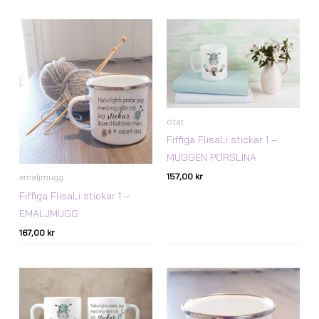
citat
Fiffiga FlisaLi stickar 1 –
MUGGEN PORSLINA
157,00
kr
emaljmugg
Fiffiga FlisaLi stickar 1 –
EMALJMUGG
167,00
kr