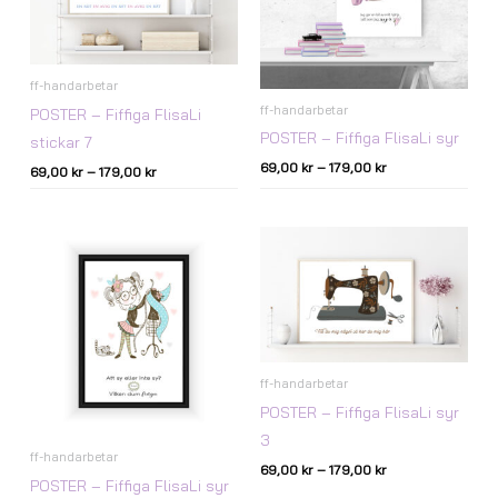
ff-handarbetar
ff-handarbetar
POSTER – Fiffiga FlisaLi
POSTER – Fiffiga FlisaLi syr
stickar 7
69,00
kr
–
179,00
kr
69,00
kr
–
179,00
kr
Prisintervall:
Prisintervall:
69,00 kr
69,00 kr
till
till
179,00 kr
179,00 kr
ff-handarbetar
POSTER – Fiffiga FlisaLi syr
3
ff-handarbetar
69,00
kr
–
179,00
kr
POSTER – Fiffiga FlisaLi syr