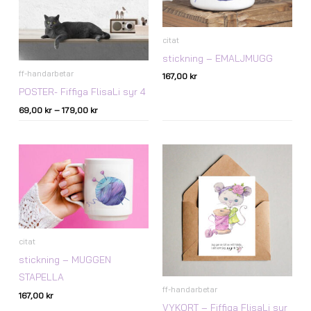
citat
stickning – EMALJMUGG
ff-handarbetar
167,00
kr
POSTER- Fiffiga FlisaLi syr 4
69,00
kr
–
179,00
kr
citat
stickning – MUGGEN
STAPELLA
ff-handarbetar
167,00
kr
VYKORT – Fiffiga FlisaLi syr