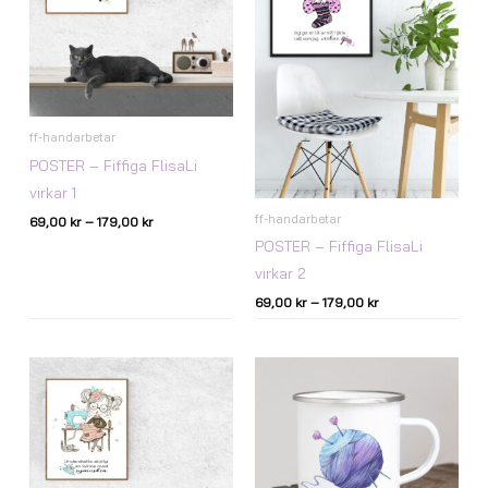
ff-handarbetar
POSTER – Fiffiga FlisaLi
virkar 1
ff-handarbetar
69,00
kr
–
179,00
kr
POSTER – Fiffiga FlisaLi
virkar 2
69,00
kr
–
179,00
kr
Prisintervall:
69,00 kr
till
179,00 kr