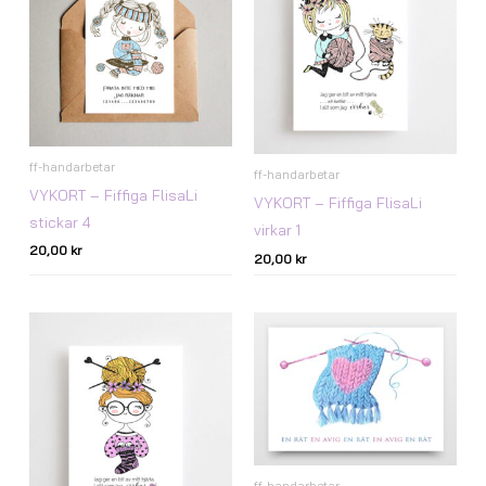
ff-handarbetar
ff-handarbetar
VYKORT – Fiffiga FlisaLi
VYKORT – Fiffiga FlisaLi
stickar 4
virkar 1
20,00
kr
20,00
kr
ff-handarbetar