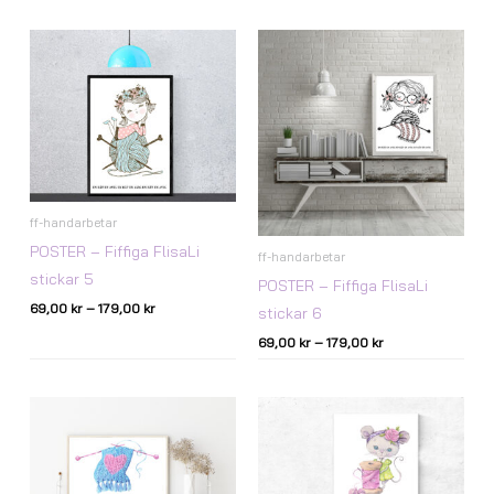
Prisintervall:
Prisintervall:
69,00 kr
69,00 kr
till
till
179,00 kr
179,00 kr
ff-handarbetar
POSTER – Fiffiga FlisaLi
ff-handarbetar
stickar 5
POSTER – Fiffiga FlisaLi
69,00
kr
–
179,00
kr
stickar 6
69,00
kr
–
179,00
kr
Prisintervall:
Prisintervall:
69,00 kr
69,00 kr
till
till
179,00 kr
179,00 kr