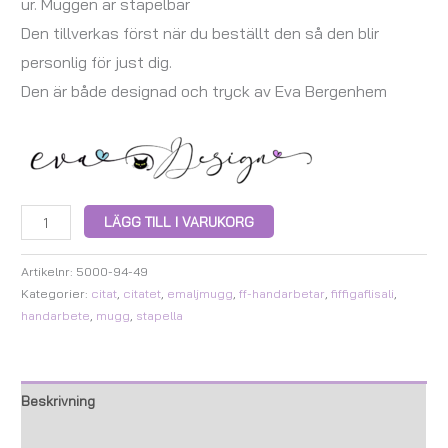
ur. Muggen är stapelbar
Den tillverkas först när du beställt den så den blir
personlig för just dig.
Den är både designad och tryck av Eva Bergenhem
LÄGG TILL I VARUKORG
Artikelnr:
5000-94-49
Kategorier:
citat
,
citatet
,
emaljmugg
,
ff-handarbetar
,
fiffigaflisali
,
handarbete
,
mugg
,
stapella
Beskrivning
Ytterligare information