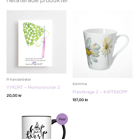
ff-handarbetar
blomma
VYKORT – Mormorsrutan 2
Prästkrage 2 – KAFFEKOPP
20,00
kr
137,00
kr
Det
Det
Rea!
ursprungliga
nuvarande
priset
priset
var:
är:
147,00 kr.
75,00 kr.