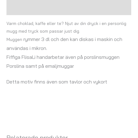
Recensioner (0)
Varm choklad, kaffe eller te? Njut av din dryck i en personlig
mugg med tryck som passar just dig.
rymmer 3 dl och
den kan diskas i maskin och
Muggen
användas i mikron.
Fiffiga FlisaLi handarbetar även på porslinsmuggen
Porslina samt på emaljmuggar
Detta motiv finns även som tavlor och vykort
Relaterade produkter