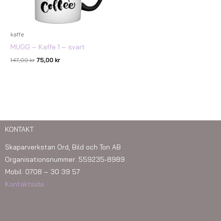
kaffe
MUGG – Kaffe 1 – svart
147,00
kr
75,00
kr
KONTAKT
Skaparverkstan Ord, Bild och Ton AB
Organisationsnummer: 559235-8989
Mobil: 0708 – 30 39 57
Kontaktsida