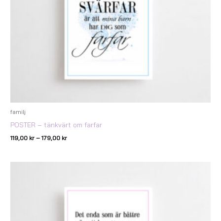
familj
POSTER – tänkvärt om farfar
119,00
kr
–
179,00
kr
Prisintervall:
119,00 kr
till
179,00 kr