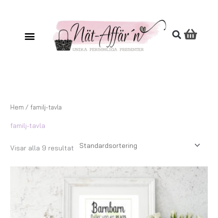
Hoppa
till
innehåll
Hem
/ familj-tavla
familj-tavla
Visar alla 9 resultat
Prisintervall:
119,00 kr
till
179,00 kr