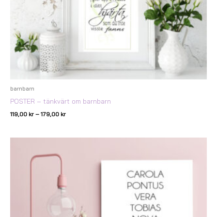
barnbarn
POSTER – tänkvärt om barnbarn
119,00
kr
–
179,00
kr
Prisintervall:
89,00 kr
till
239,00 kr