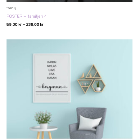
familj
POSTER – familjen 4
89,00
kr
–
239,00
kr
Prisintervall:
89,00 kr
till
239,00 kr