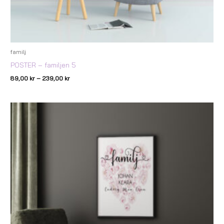
familj
POSTER – familjen 5
89,00
kr
–
239,00
kr
Prisintervall:
89,00 kr
till
239,00 kr