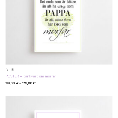
familj
POSTER – tänkvärt om morfar
119,00
kr
–
179,00
kr
Prisintervall:
119,00 kr
till
179,00 kr