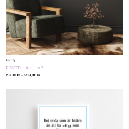
familj
POSTER – familjen 7
89,00
kr
–
239,00
kr
Prisintervall:
119,00 kr
till
179,00 kr