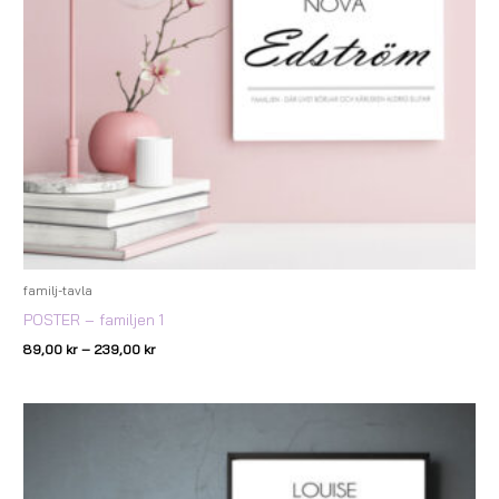
familj-tavla
POSTER – familjen 1
89,00
kr
–
239,00
kr
Prisintervall:
89,00 kr
till
239,00 kr