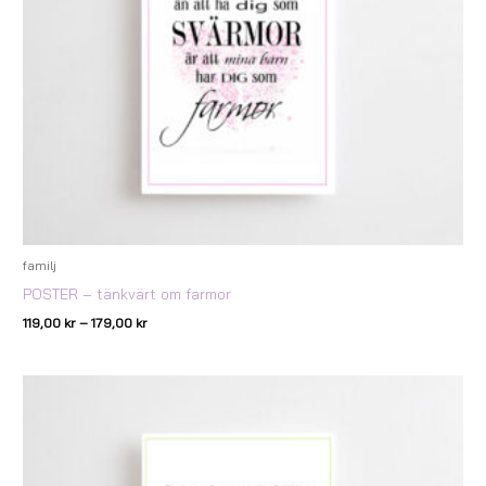
familj
POSTER – tänkvärt om farmor
119,00
kr
–
179,00
kr
Prisintervall:
119,00 kr
till
179,00 kr