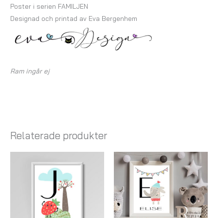
Poster i serien FAMILJEN
Designad och printad av Eva Bergenhem
Ram ingår ej
Relaterade produkter
Prisintervall:
Prisintervall:
119,00 kr
119,00 kr
till
till
179,00 kr
179,00 kr