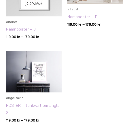
alfabet
Namnposter – E
alfabet
119,00
kr
–
179,00
kr
Namnposter – J
119,00
kr
–
179,00
kr
Prisintervall:
119,00 kr
till
179,00 kr
ängel-tavla
POSTER – tänkvärt om änglar
3
119,00
kr
–
179,00
kr