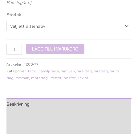
Ram ingår ej
Storlek
LÄGG TILL I VARUKORG
Artikelnr:
4200-77
Kategorier:
familj
,
familj-tavla
,
familjen
,
fars dag
,
farsdag
,
mors
dag
,
morsan
,
morsdag
,
Poster
,
poster
,
Tavlor
Beskrivning
Ytterligare information
Recensioner (0)