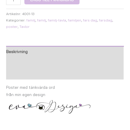
Artikelnr:
4001-13
Kategorier:
familj
,
familj
,
familj-tavla
,
familjen
,
fars dag
,
farsdag
,
poster
,
Tavlor
Beskrivning
Ytterligare information
Recensioner (0)
Poster med tänkvärda ord
från min egen design