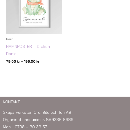
barn
NAMNPOSTER – Draken
Daniel
79,00
kr
–
199,00
kr
KONTAKT
Skaparverkstan Ord, Bild och Ton AB
Organisationsnummer: 559235-8989
Mobil: 0708 – 30 39 57