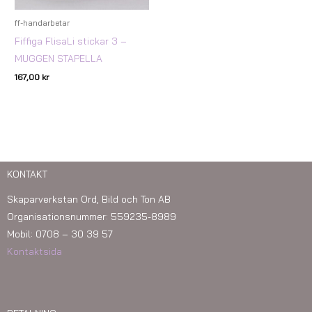
ff-handarbetar
Fiffiga FlisaLi stickar 3 –
MUGGEN STAPELLA
167,00
kr
KONTAKT
Skaparverkstan Ord, Bild och Ton AB
Organisationsnummer: 559235-8989
Mobil: 0708 – 30 39 57
Kontaktsida