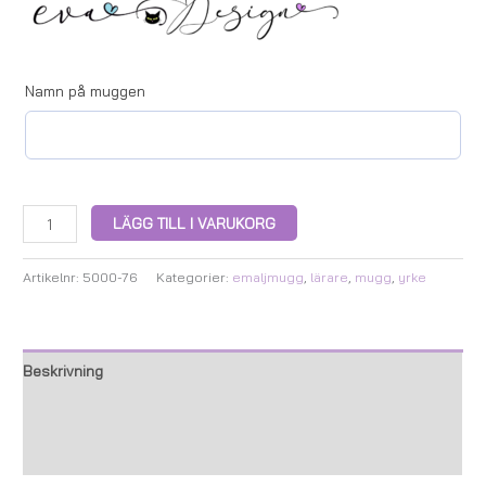
Namn på muggen
LÄGG TILL I VARUKORG
Artikelnr:
5000-76
Kategorier:
emaljmugg
,
lärare
,
mugg
,
yrke
Beskrivning
Ytterligare information
Recensioner (0)