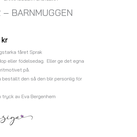
Prisintervall:
 2 – BARNMUGGEN
147,00 kr
till
167,00 kr
0
kr
gstarka fåret Sprak
op eller födelsedag. Eller ge det egna
itmotivet på.
u beställt den så den blir personlig för
h tryck av Eva Bergenhem