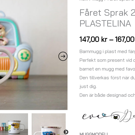
Sprak
Fåret Sprak
2
PLASTELINA
-
BARNMUGGEN
147,00
kr
–
167,0
PLASTELINA
mängd
Barnmugg i plast med fär
Perfekt som present vid d
barnet en mugg med favor
Den tillverkas först när d
just dig.
Den är både designad oc
MUGGMODELL