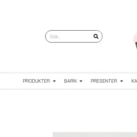
Hoppa
till
innehåll
Sök
PRODUKTER
BARN
PRESENTER
K