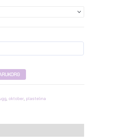
 VARUKORG
ugg
,
oktober
,
plastelina