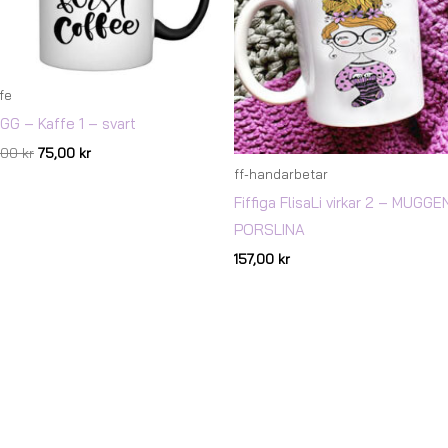
fe
GG – Kaffe 1 – svart
7,00
kr
75,00
kr
ff-handarbetar
Fiffiga FlisaLi virkar 2 – MUGGE
PORSLINA
157,00
kr