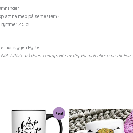
arnhänder.
ekopp att ha med på semestern?
 rymmer 2,5 dl.
orslinsmuggen Pytte
ät-Affär´n på denna mugg. Hör av dig via mail eller sms till Eva.
Det
Det
Rea!
ursprungliga
nuvarande
priset
priset
var:
är:
147,00 kr.
75,00 kr.