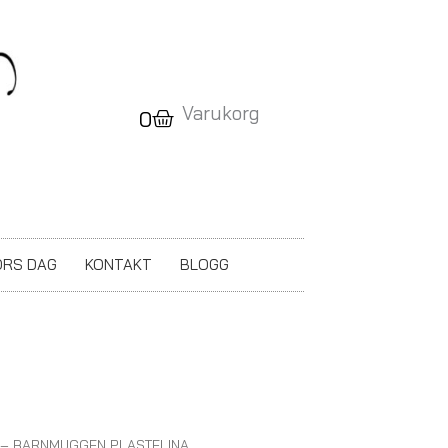
Varukorg
Varukorg
0
RS DAG
KONTAKT
BLOGG
2 – BARNMUGGEN PLASTELINA