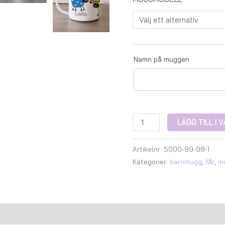
Namn på muggen
LÄGG TILL I
Artikelnr:
5000-99-98-1
Kategorier:
barnmugg
,
får
,
m
Recensioner (0)