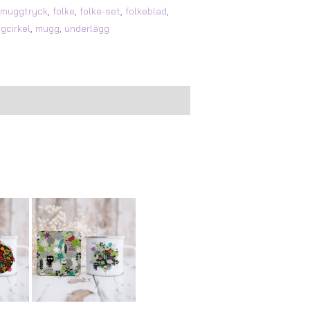
jmuggtryck
,
folke
,
folke-set
,
folkeblad
,
gcirkel
,
mugg
,
underlägg