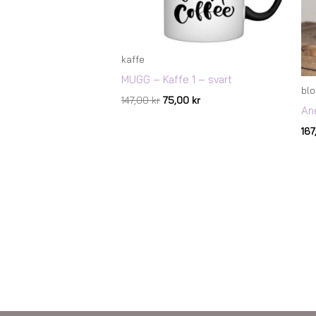
kaffe
MUGG – Kaffe 1 – svart
bl
147,00
kr
75,00
kr
An
16