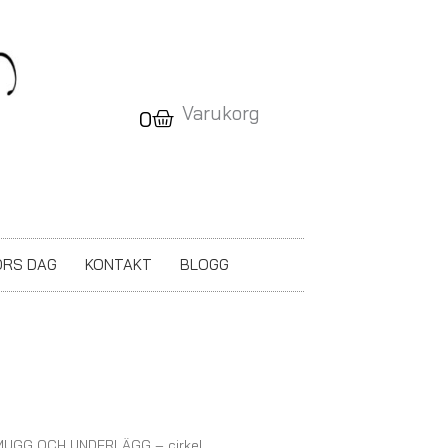
Varukorg
Varukorg
0
RS DAG
KONTAKT
BLOGG
 MUGG OCH UNDERLÄGG – cirkel