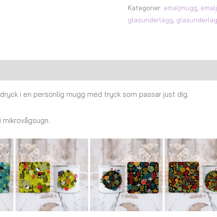
Kategorier:
emaljmugg
,
emal
glasunderlägg
,
glasunderläg
Recensioner (0)
n dryck i en personlig mugg med tryck som passar just dig.
 i mikrovågsugn.