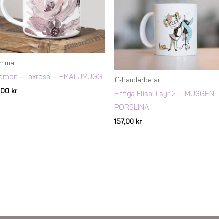
omma
emon – laxrosa – EMALJMUGG
ff-handarbetar
7,00
kr
Fiffiga FlisaLi syr 2 – MUGGEN
PORSLINA
157,00
kr