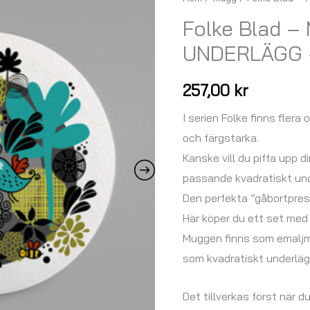
Blad
Folke Blad 
-
UNDERLÄGG –
MUGG
OCH
257,00
kr
UNDERLÄGG
-
I serien Folke finns flera oli
cirkel
och färgstarka.
mängd
Kanske vill du piffa upp
passande kvadratiskt und
Den perfekta ”gåbortpre
Här köper du ett set med
Muggen finns som emaljmu
som kvadratiskt underlä
Det tillverkas först när d