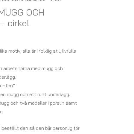
– MUGG OCH
 cirkel
ka motiv, alla är i folklig stil, livfulla
 din arbetshörna med mugg och
erlägg.
senten”
 en mugg och ett runt underlägg.
gg och två modeller i porslin samt
gg
u beställt den så den blir personlig för