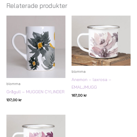
Relaterade produkter
blomma
Anemon – laxrosa –
blomma
EMALJMUGG
Grågull – MUGGEN CYLINDER
167,00
kr
137,00
kr