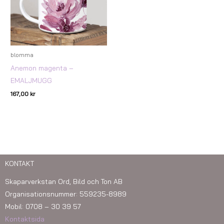
blomma
Anemon magenta –
EMALJMUGG
167,00
kr
KONTAKT
Skaparverkstan Ord, Bild och Ton AB
Organisationsnummer: 559235-8989
Mobil: 0708 – 30 39 57
Kontaktsida