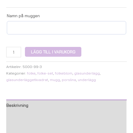
Namn på muggen
LÄGG TILL I VARUKORG
Artikelnr:
5000-99-3
Kategorier:
folke
,
folke-set
,
folkeblom
,
glasunderlägg
,
glasunderläggetkvadrat
,
mugg
,
porslina
,
underlägg
Beskrivning
Ytterligare information
Recensioner (0)