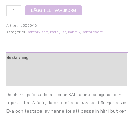
LÄGG TILL I VARUKORG
Artikelnr:
3000-18
Kategorier:
kattförkläde
,
katthyllan
,
kattmix
,
kattpresent
Beskrivning
Ytterligare information
Recensioner (0)
De charmiga förklädena i serien KATT är inte designade och
av
tryckta i Nät-Affär´n, däremot så är de utvalda från hjärtat
Eva
och testade av henne för att passa in här i butiken.