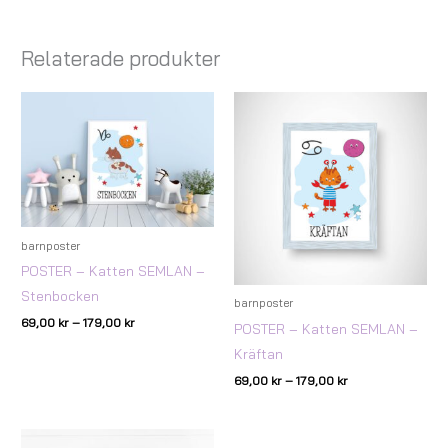
Relaterade produkter
Prisintervall:
Prisintervall:
69,00 kr
69,00 kr
till
till
179,00 kr
179,00 kr
barnposter
POSTER – Katten SEMLAN –
Stenbocken
barnposter
69,00
kr
–
179,00
kr
POSTER – Katten SEMLAN –
Kräftan
69,00
kr
–
179,00
kr
Prisintervall: