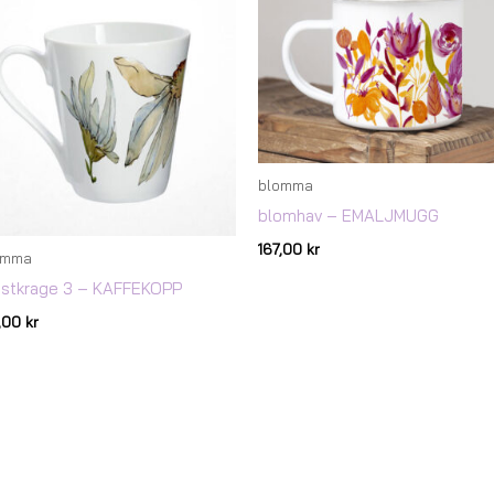
blomma
blomhav – EMALJMUGG
167,00
kr
omma
ästkrage 3 – KAFFEKOPP
7,00
kr