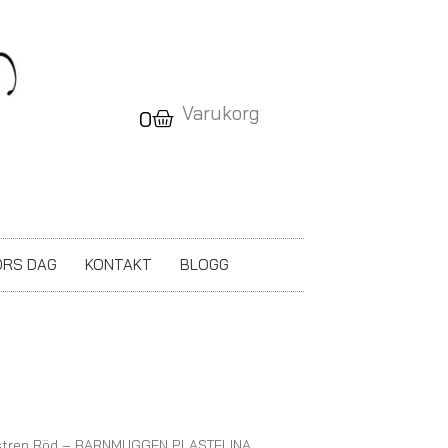
Varukorg
Varukorg
0
RS DAG
KONTAKT
BLOGG
nstren Röd – BARNMUGGEN PLASTELINA