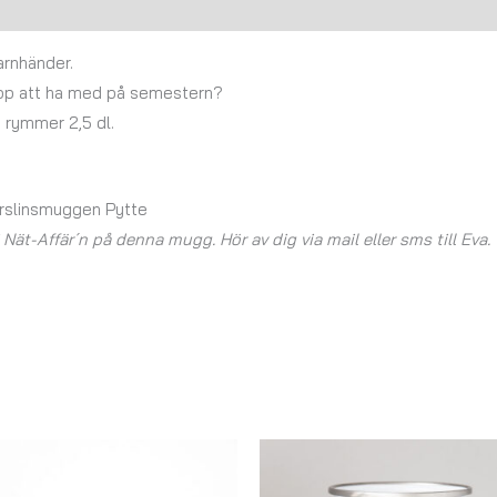
Recensioner (0)
arnhänder.
ekopp att ha med på semestern?
 rymmer 2,5 dl.
orslinsmuggen Pytte
ät-Affär´n på denna mugg. Hör av dig via mail eller sms till Eva.