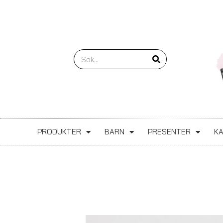
Hoppa
till
innehåll
Sök
PRODUKTER
BARN
PRESENTER
K