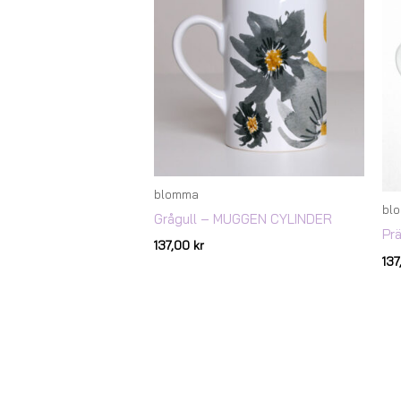
blomma
bl
Grågull – MUGGEN CYLINDER
Pr
137,00
kr
13