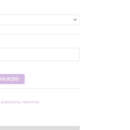
 VARUKORG
,
plastelina
,
valentine