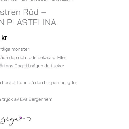
Prisintervall:
nstren Röd –
147,00 kr
 PLASTELINA
till
167,00 kr
0
kr
tliga monster.
både dop och födelsekalas. Eller
ärtans Dag till någon du tycker
u beställt den så den blir personlig för
h tryck av Eva Bergenhem