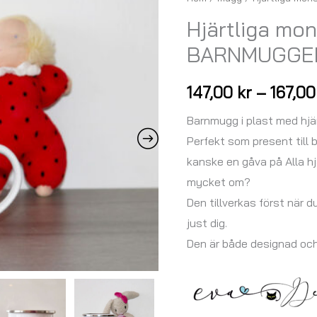
monstren
Hjärtliga mo
Röd
BARNMUGGEN
-
BARNMUGGEN
147,00
kr
–
167,0
PLASTELINA
mängd
Barnmugg i plast med hjär
Perfekt som present till 
kanske en gåva på Alla hj
mycket om?
Den tillverkas först när d
just dig.
Den är både designad oc