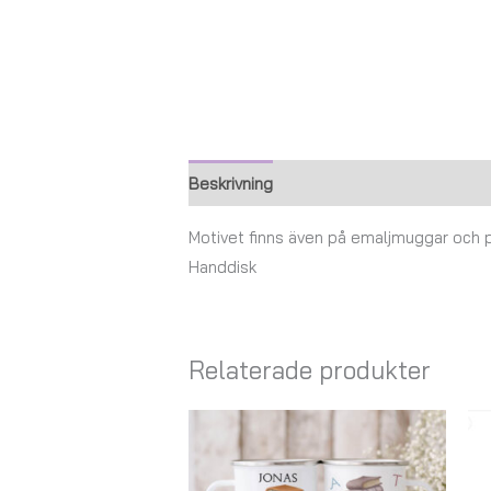
Beskrivning
Ytterligare information
Motivet finns även på emaljmuggar och
Handdisk
Relaterade produkter
Prisintervall:
147,00 kr
till
167,00 kr