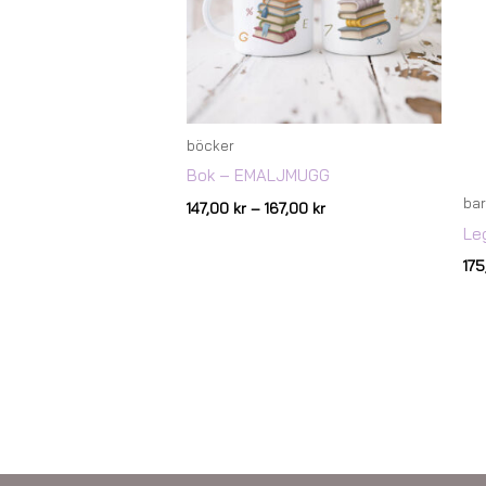
böcker
Bok – EMALJMUGG
bar
147,00
kr
–
167,00
kr
Le
17