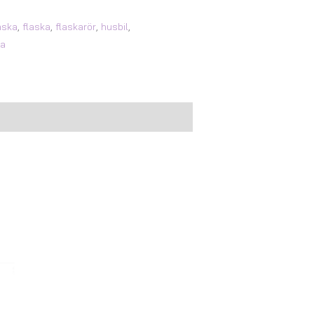
aska
,
flaska
,
flaskarör
,
husbil
,
ka