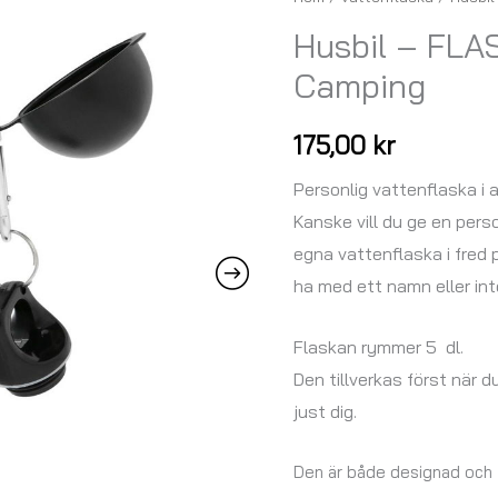
-
Husbil – FLA
FLASKAN
Camping
RÖR
i
175,00
kr
serien
Camping
Personlig vattenflaska i 
mängd
Kanske vill du ge en person
egna vattenflaska i fred 
ha med ett namn eller in
Flaskan rymmer 5 dl.
Den tillverkas först när d
just dig.
Den är både designad och