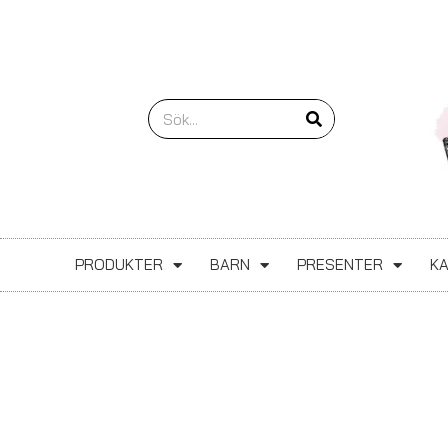
Hoppa
till
innehåll
Sök
PRODUKTER
BARN
PRESENTER
K