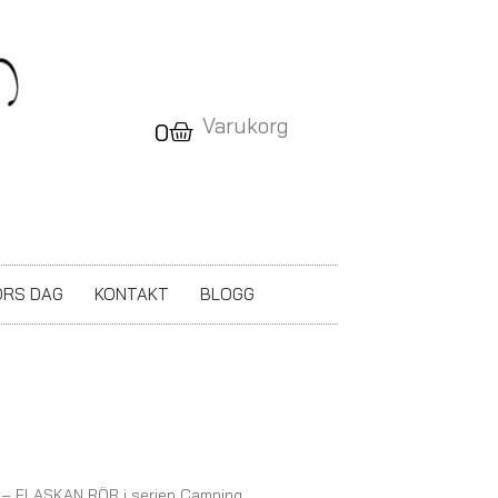
Varukorg
Varukorg
0
RS DAG
KONTAKT
BLOGG
 – FLASKAN RÖR i serien Camping