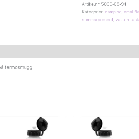
Artikelnr:
5000-68-94
Kategorier:
camping
,
emaljfl
sommarpresent
,
vattenflas
Recensioner (0)
 på termosmugg