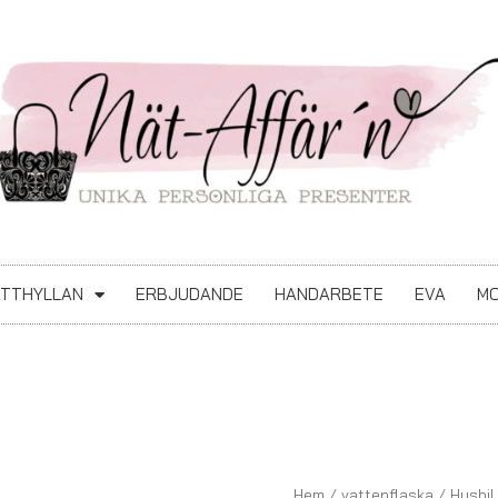
ATTHYLLAN
ERBJUDANDE
HANDARBETE
EVA
MO
Husbil
Hem
/
vattenflaska
/ Husbil