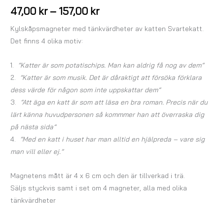
47,00
kr
–
157,00
kr
Kylskåpsmagneter med tänkvärdheter av katten Svartekatt.
Det finns 4 olika motiv:
1.
”Katter är som potatischips. Man kan aldrig få nog av dem”
2.
”Katter är som musik. Det är dåraktigt att försöka förklara
dess värde för någon som inte uppskattar dem”
3.
”Att äga en katt är som att läsa en bra roman. Precis när du
lärt känna huvudpersonen så kommmer han att överraska dig
på nästa sida”
4.
”Med en katt i huset har man alltid en hjälpreda – vare sig
man vill eller ej.”
Magnetens mått är 4 x 6 cm och den är tillverkad i trä.
Säljs styckvis samt i set om 4 magneter, alla med olika
tänkvärdheter