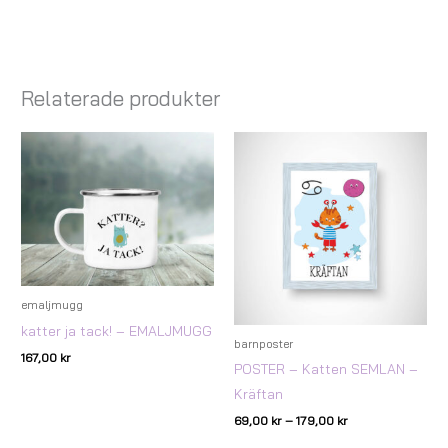
Relaterade produkter
Prisintervall:
69,00 kr
till
179,00 kr
emaljmugg
katter ja tack! – EMALJMUGG
barnposter
167,00
kr
POSTER – Katten SEMLAN –
Kräftan
69,00
kr
–
179,00
kr