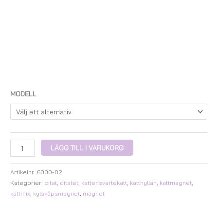
MODELL
LÄGG TILL I VARUKORG
Artikelnr:
6000-02
Kategorier:
citat
,
citatet
,
kattensvartekatt
,
katthyllan
,
kattmagnet
,
kattmix
,
kylskåpsmagnet
,
magnet