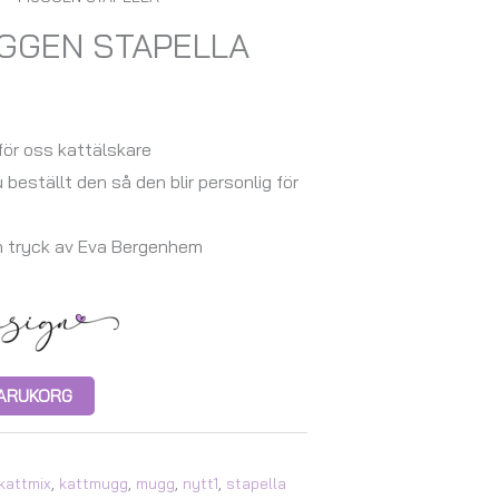
UGGEN STAPELLA
ör oss kattälskare
u beställt den så den blir personlig för
h tryck av Eva Bergenhem
 VARUKORG
kattmix
,
kattmugg
,
mugg
,
nytt1
,
stapella