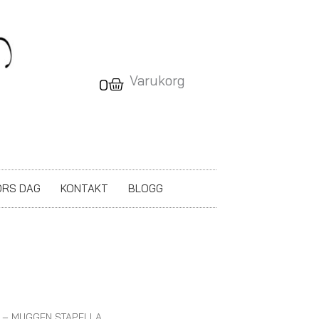
Varukorg
Varukorg
0
RS DAG
KONTAKT
BLOGG
r – MUGGEN STAPELLA