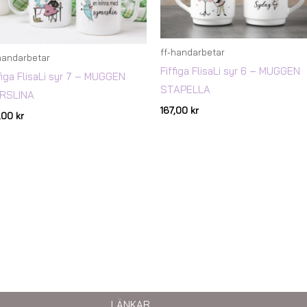
ff-handarbetar
handarbetar
Fiffiga FlisaLi syr 6 – MUGGEN
figa FlisaLi syr 7 – MUGGEN
STAPELLA
RSLINA
167,00
kr
7,00
kr
LÄNKAR