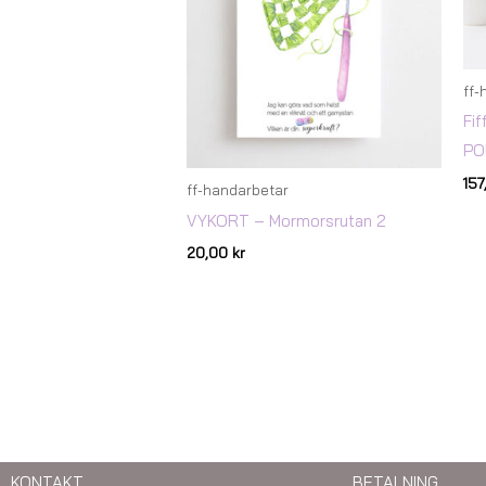
ff-
Fif
PO
15
ff-handarbetar
VYKORT – Mormorsrutan 2
20,00
kr
KONTAKT
BETALNING