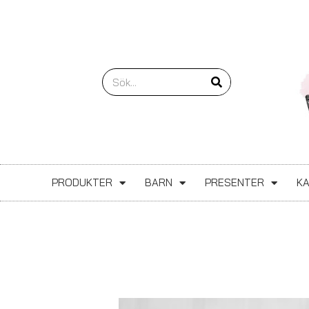
Hoppa
till
innehåll
Sök
PRODUKTER
BARN
PRESENTER
K