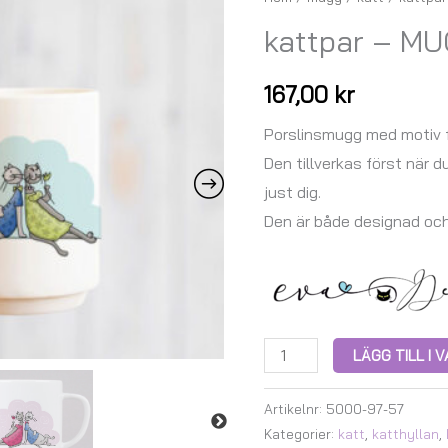
-
kattpar – M
MUGGEN
STAPELLA
167,00
kr
mängd
Porslinsmugg med motiv f
Den tillverkas först när d
just dig.
Den är både designad oc
LÄGG TILL I
Artikelnr:
5000-97-57
Kategorier:
katt
,
katthyllan
,