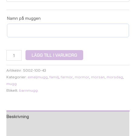
Namn på muggen
LÄGG TILL I VARUKORG
Artikelnr:
5002-100-43
Kategorier:
emaljmugg
,
familj
,
farmor
,
mormor
,
morsan
,
morsdag
,
mugg
Etikett:
barnmugg
Beskrivning
Ytterligare information