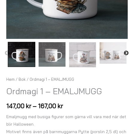
Hem
/
Bok
/ Ordmagi 1 – EMALJMUGG
Ordmagi 1 – EMALJMUGG
147,00
kr
–
167,00
kr
Emaljmugg med busiga figurer som gärna vill vara med när det
blir Halloween.
Motivet finns även på barnmuggarna Pytte (porslin 2,5 dl) och