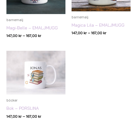
barnemalj
barnemalj
Magica Lila – EMALJMUGG
Magi-Belle – EMALJMUGG
147,00
kr
–
167,00
kr
147,00
kr
–
167,00
kr
Prisintervall:
147,00 kr
till
167,00 kr
böcker
Bok – PORSLINA
147,00
kr
–
167,00
kr