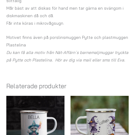
slittålig.
Mår bäst av att diskas för hand men tar gärna en svängom i
diskmaskinen då och då.
Får inte köras i mikrovågsugn.
Motivet finns även på porslinsmuggen Pytte och plastmuggen
Plastelina
Du kan få alla motiv från Nät-Affärn´s barnemaljmuggar tryckta
på Pytte och Plastelina. Hör av dig via mail eller sms till Eva.
Relaterade produkter
Prisintervall:
Prisintervall:
147,00 kr
147,00 kr
till
till
167,00 kr
167,00 kr