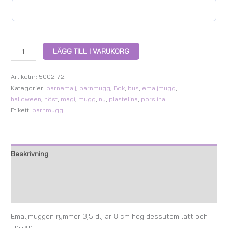
LÄGG TILL I VARUKORG
Artikelnr:
5002-72
Kategorier:
barnemalj
,
barnmugg
,
Bok
,
bus
,
emaljmugg
,
halloween
,
höst
,
magi
,
mugg
,
ny
,
plastelina
,
porslina
Etikett:
barnmugg
Beskrivning
Ytterligare information
Recensioner (0)
Emaljmuggen rymmer 3,5 dl, är 8 cm hög dessutom lätt och