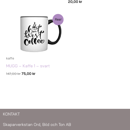
20,00
kr
Det
Det
Rea!
ursprungliga
nuvarande
priset
priset
var:
är:
147,00 kr.
75,00 kr.
kaffe
MUGG – Kaffe 1 – svart
147,00
kr
75,00
kr
KONTAKT
Skaparverkstan Ord, Bild och Ton AB