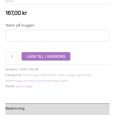
RENSA
167,00
kr
Namn på muggen
LÄGG TILL I VARUKORG
Artikelnr:
5002-99-08
Kategorier:
barnmugg
,
halloween
,
höst
,
mugg
,
plastelina
,
plastmugg
,
porslina
,
porslinsmugg
,
pytte
Etikett:
barnmugg
Beskrivning