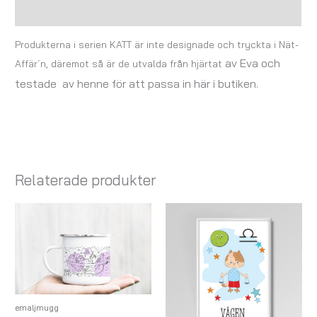
Recensioner (0)
Produkterna i serien KATT är inte designade och tryckta i Nät-
av Eva
och
Affär´n, däremot så är de utvalda från hjärtat
testade av henne för att passa in här i butiken.
Relaterade produkter
Prisintervall:
69,00 kr
till
179,00 kr
emaljmugg