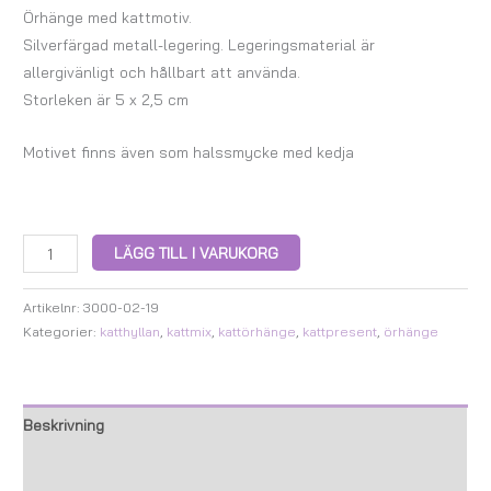
Örhänge med kattmotiv.
Silverfärgad metall-legering. Legeringsmaterial är
allergivänligt och hållbart att använda.
Storleken är 5 x 2,5 cm
Motivet finns även som halssmycke med kedja
LÄGG TILL I VARUKORG
Artikelnr:
3000-02-19
Kategorier:
katthyllan
,
kattmix
,
kattörhänge
,
kattpresent
,
örhänge
Beskrivning
Ytterligare information