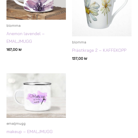
blomma
Anemon lavendel –
EMALJMUGG
blomma
167,00
kr
Prästkrage 2 – KAFFEKOPP
137,00
kr
emaljmugg
makeup – EMALJMUGG