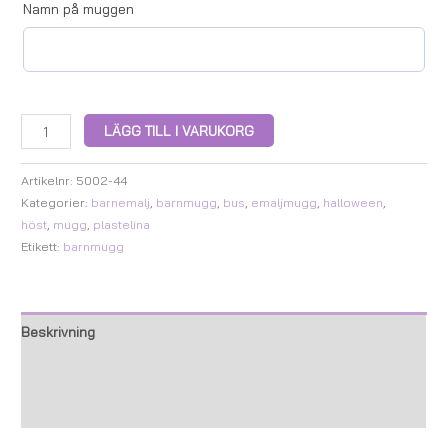
Namn på muggen
LÄGG TILL I VARUKORG
Artikelnr:
5002-44
Kategorier:
barnemalj
,
barnmugg
,
bus
,
emaljmugg
,
halloween
,
höst
,
mugg
,
plastelina
Etikett:
barnmugg
Beskrivning
Ytterligare information
Recensioner (0)