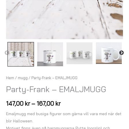
Hem
/
mugg
/ Party-Frank – EMALJMUGG
Party-Frank – EMALJMUGG
147,00
kr
–
167,00
kr
Emaljmugg med busiga figurer som gärna vill vara med när det
blir Halloween.
Motivet finns även på barnmuggarna Pytte (porslin) och