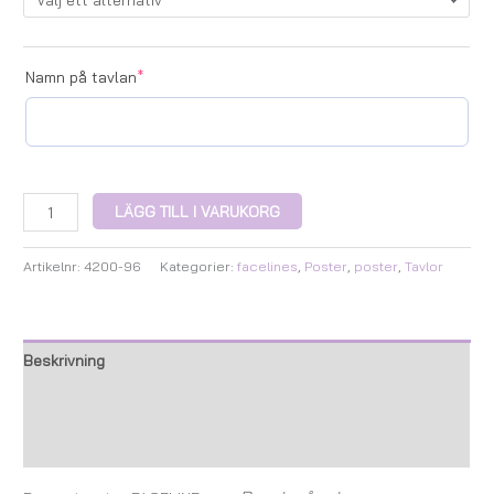
Namn på tavlan
*
LÄGG TILL I VARUKORG
Artikelnr:
4200-96
Kategorier:
facelines
,
Poster
,
poster
,
Tavlor
Beskrivning
Ytterligare information
Recensioner (0)