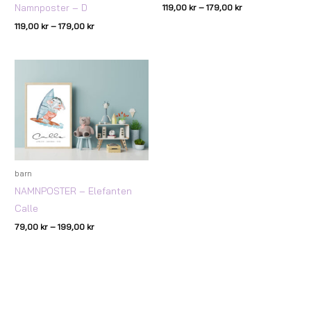
Namnposter – D
119,00
kr
–
179,00
kr
119,00
kr
–
179,00
kr
Prisintervall:
79,00 kr
till
199,00 kr
barn
NAMNPOSTER – Elefanten
Calle
79,00
kr
–
199,00
kr