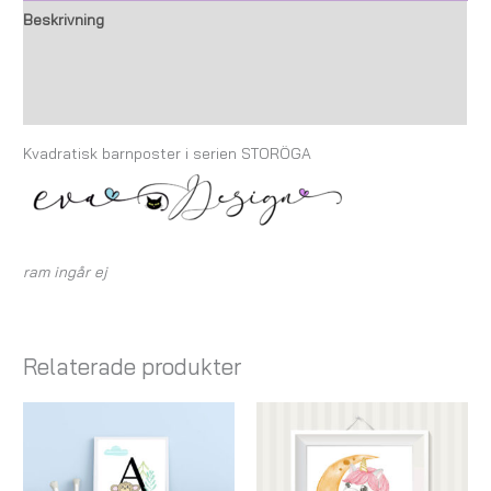
Beskrivning
Ytterligare information
Recensioner (0)
Kvadratisk barnposter i serien STORÖGA
ram ingår ej
Relaterade produkter
Prisintervall:
Prisintervall:
119,00 kr
79,00 kr
till
till
179,00 kr
199,00 kr