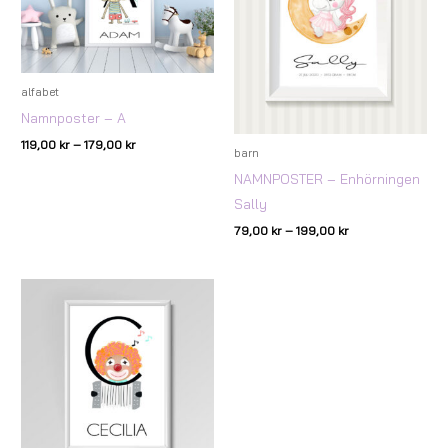
alfabet
Namnposter – A
119,00
kr
–
179,00
kr
barn
NAMNPOSTER – Enhörningen
Sally
79,00
kr
–
199,00
kr
Prisintervall:
119,00 kr
till
179,00 kr