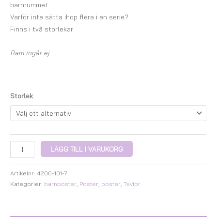
barnrummet.
Varför inte sätta ihop flera i en serie?
Finns i två storlekar
Ram ingår ej
Storlek
LÄGG TILL I VARUKORG
Artikelnr:
4200-101-7
Kategorier:
barnposter
,
Poster
,
poster
,
Tavlor