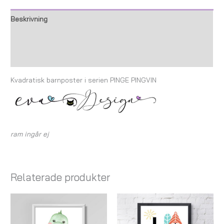
Beskrivning
Ytterligare information
Recensioner (0)
Kvadratisk barnposter i serien PINGE PINGVIN
ram ingår ej
Relaterade produkter
Prisintervall:
Prisintervall:
79,00 kr
119,00 kr
till
till
199,00 kr
179,00 kr