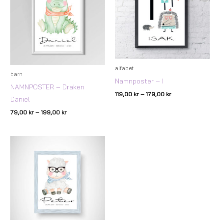
alfabet
barn
Namnposter – I
NAMNPOSTER – Draken
119,00
kr
–
179,00
kr
Daniel
79,00
kr
–
199,00
kr
Prisintervall:
79,00 kr
till
199,00 kr