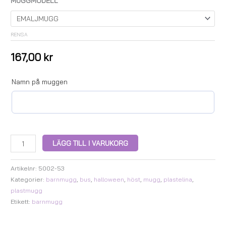
MUGGMODELL
RENSA
167,00
kr
Namn på muggen
LÄGG TILL I VARUKORG
Artikelnr:
5002-53
Kategorier:
barnmugg
,
bus
,
halloween
,
höst
,
mugg
,
plastelina
,
plastmugg
Etikett:
barnmugg