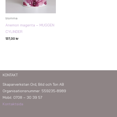
blomma
Anemon magenta – MUGGEN
CYLINDER
137,00
kr
KONTAKT
Skaparverkstan Ord, Bild och Ton AB
Organisationsnummer: 559235-8989
Mobil: 0708 – 30 39 57
Kontaktsida