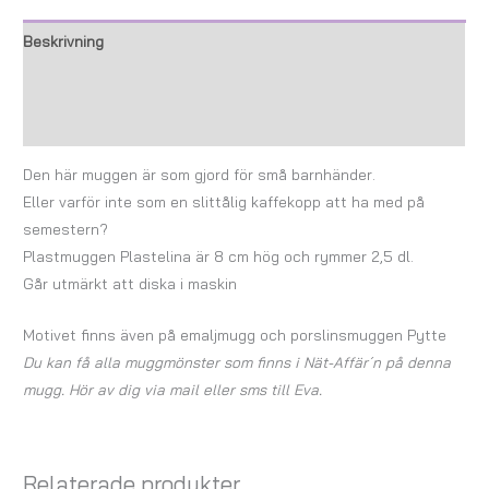
Beskrivning
Ytterligare information
Recensioner (0)
Den här muggen är som gjord för små barnhänder.
Eller varför inte som en slittålig kaffekopp att ha med på
semestern?
Plastmuggen Plastelina är 8 cm hög och rymmer 2,5 dl.
Går utmärkt att diska i maskin
Motivet finns även på emaljmugg och porslinsmuggen Pytte
Du kan få alla muggmönster som finns i Nät-Affär´n på denna
mugg. Hör av dig via mail eller sms till Eva.
Relaterade produkter