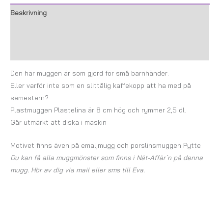
Beskrivning
Ytterligare information
Recensioner (0)
Den här muggen är som gjord för små barnhänder.
Eller varför inte som en slittålig kaffekopp att ha med på
semestern?
Plastmuggen Plastelina är 8 cm hög och rymmer 2,5 dl.
Går utmärkt att diska i maskin
Motivet finns även på emaljmugg och porslinsmuggen Pytte
Du kan få alla muggmönster som finns i Nät-Affär´n på denna
mugg. Hör av dig via mail eller sms till Eva.