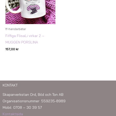
ff-handarbetar
Fiffiga FlisaLi virkar 2 –
MUGGEN PORSLINA
157,00
kr
KONTAKT
Skaparverkstan Ord, Bild och Ton AB
Organisationsnummer: 559235-8989
Mobil: 0708 – 30 39 57
Kontaktsida