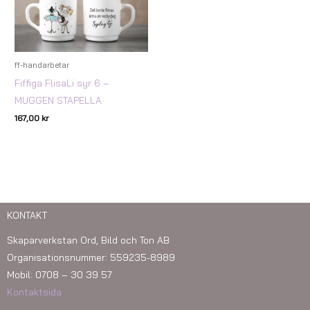
ff-handarbetar
Fiffiga FlisaLi syr 6 –
MUGGEN STAPELLA
167,00
kr
KONTAKT
Skaparverkstan Ord, Bild och Ton AB
Organisationsnummer: 559235-8989
Mobil: 0708 – 30 39 57
Kontaktsida