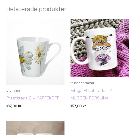
Relaterade produkter
ff-handarbetar
Fiffiga FlisaLi virkar 2 –
blomma
MUGGEN PORSLINA
Prästkrage 2 – KAFFEKOPP
157,00
kr
137,00
kr