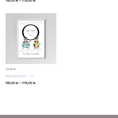
119,00
kr
–
179,00
kr
Prisintervall:
119,00 kr
till
179,00 kr
alfabet
Namnposter – O
119,00
kr
–
179,00
kr