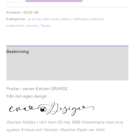
Artikelnr:
4200-08
Kategorier:
gramse
,
katt-tavla
,
katter
,
katthyllan
,
kattmix
,
kattposter
,
poster
,
Tavlor
Beskrivning
Ytterligare information
Recensioner (0)
Poster i serien Katten GRAMSE
från min egen design
Gramse föddes i vårt hem 26 maj 1998 tillsammans med sina
syskon Krösus och Semlan. Mamma Pepsi var stolt..