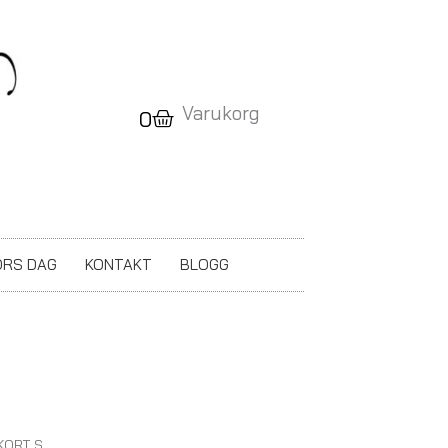
Varukorg
Varukorg
0
RS DAG
KONTAKT
BLOGG
KORT S