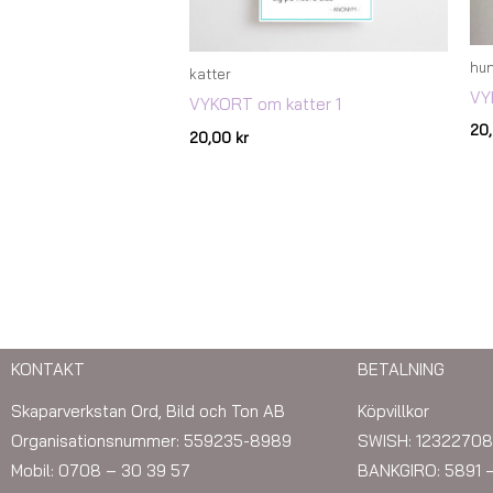
hu
katter
VY
VYKORT om katter 1
20
20,00
kr
KONTAKT
BETALNING
Skaparverkstan Ord, Bild och Ton AB
Köpvillkor
Organisationsnummer: 559235-8989
SWISH: 12322708
Mobil: 0708 – 30 39 57
BANKGIRO: 5891 