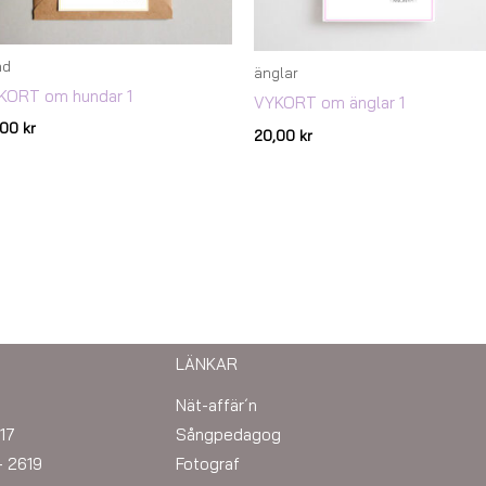
nd
änglar
KORT om hundar 1
VYKORT om änglar 1
,00
kr
20,00
kr
LÄNKAR
Nät-affär´n
17
Sångpedagog
– 2619
Fotograf