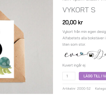
S
VYKORT S
mängd
20,00
kr
Vykort från min egen desig
Alfabetets alla bokstäver i 
liten som stor.
Kuvert ingår ej
LÄGG TILL I
Artikelnr:
2000-52
Katego