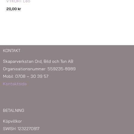
VYKORT Leo
20,00
kr
KONTAKT
Skaparverkstan Ord, Bild och Ton AB
Organisationsnummer: 559235-8989
Mobil: 0708 – 30 39 57
Kontaktsida
BETALNING
Köpvillkor
SWISH: 1232270817