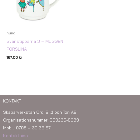
hund
Svanstipparna 3 – MUGGEN
PORSLINA
167,00
kr
KONTAKT
Skaparverkstan Ord, Bild och Ton AB
Organisationsnummer: 559235-8989
Mobil: 0708 – 30 39 57
Kontaktsida