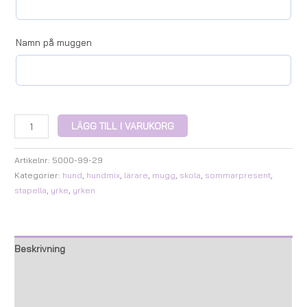
Namn på muggen
LÄGG TILL I VARUKORG
Artikelnr:
5000-99-29
Kategorier:
hund
,
hundmix
,
lärare
,
mugg
,
skola
,
sommarpresent
,
stapella
,
yrke
,
yrken
Beskrivning
Ytterligare information
Recensioner (0)